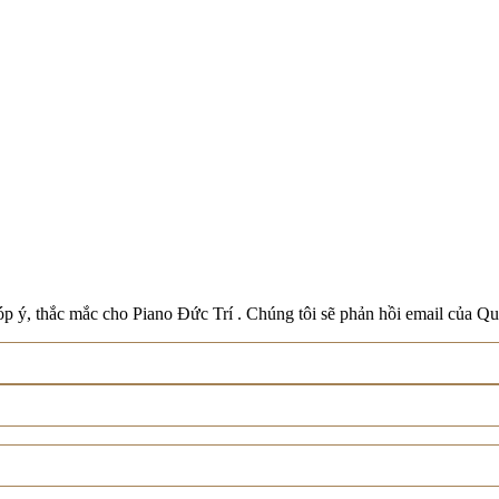
Boston
Schreiner & Söhne
Roland
Wilh. Steinberg
Xem tất cả thương hiệu
p ý, thắc mắc cho Piano Đức Trí . Chúng tôi sẽ phản hồi email của Qu