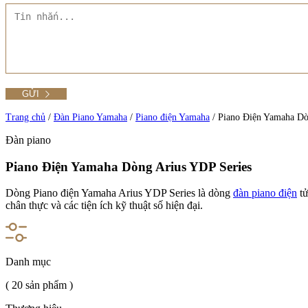
Tất cả Danh mục
Liên hệ Đức Trí Piano Boutique
Xem thêm
Thư viện hình ảnh
Tra cứu số seri piano
Trang chủ
/
Đàn Piano Yamaha
/
Piano điện Yamaha
/
Piano Điện Yamaha Dò
Đàn piano
Piano Điện Yamaha Dòng Arius YDP Series
Xem tất cả sản phẩm tại Đức Trí
Dòng Piano điện Yamaha Arius YDP Series là dòng
đàn piano điện
tử
Xem thêm
chân thực và các tiện ích kỹ thuật số hiện đại.
Danh mục
( 20 sản phẩm )