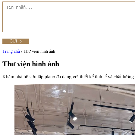
Tất cả Danh mục
Liên hệ Đức Trí Piano Boutique
Xem thêm
Thư viện hình ảnh
Tra cứu số seri piano
Trang chủ
/
Thư viện hình ảnh
Thư viện hình ảnh
Khám phá bộ sưu tập piano đa dạng với thiết kế tinh tế và chất lượn
Xem tất cả sản phẩm tại Đức Trí
Xem thêm