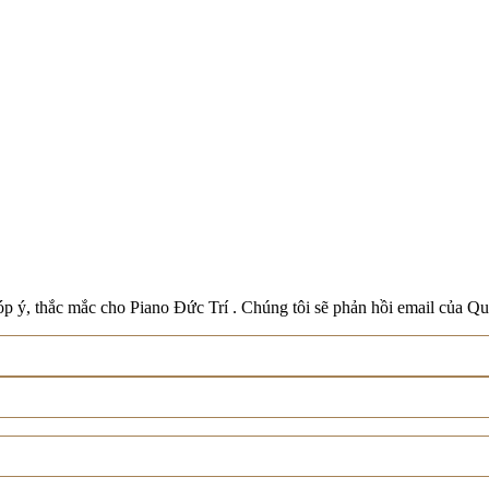
Boston
Schreiner & Söhne
Roland
Wilh. Steinberg
Xem tất cả thương hiệu
p ý, thắc mắc cho Piano Đức Trí . Chúng tôi sẽ phản hồi email của Qu