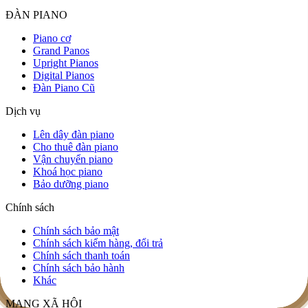
ĐÀN PIANO
Piano cơ
Grand Panos
Upright Pianos
Digital Pianos
Đàn Piano Cũ
Dịch vụ
Lên dây đàn piano
Cho thuê đàn piano
Vận chuyển piano
Khoá học piano
Bảo dưỡng piano
Chính sách
Chính sách bảo mật
Chính sách kiểm hàng, đổi trả
Chính sách thanh toán
Chính sách bảo hành
Khác
Đàn piano Boston GP156
MẠNG XÃ HỘI