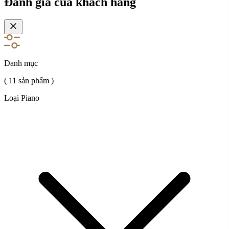
Đánh giá của khách hàng
Danh mục
( 11 sản phẩm )
Loại Piano
Đàn piano Boston
Điểm đặc biệt của dòng đàn Piano
Boston
Bộ máy cơ chắc chắn và nhạy bén
Bộ máy cơ được thiết kế theo tiêu chuẩn của Steinway & Sons, sử dụng vật
liệu chất lượng cao giúp chuyển động phím mượt mà, độ chính xác cao và
độ bền vượt trội. Cơ chế lắp ráp tinh chỉnh tỉ mỉ giúp người chơi kiểm soát
tốt từ những nốt nhẹ nhất đến các đoạn fortissimo mạnh mẽ.
Phím đàn dài và cân bằng tốt