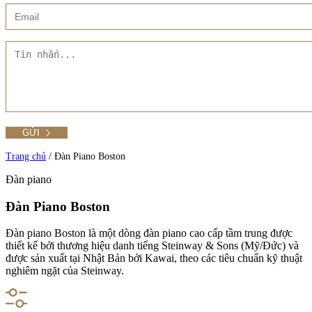
Xem thêm
Showroom CMT8
Tất cả Danh mục
Liên hệ Đức Trí Piano Boutique
Xem thêm
Thư viện hình ảnh
Tra cứu số seri piano
Trang chủ
/
Đàn Piano Boston
Đàn piano
Xem tất cả sản phẩm tại Đức Trí
Đàn Piano Boston
Xem thêm
Đàn piano Boston là một dòng đàn piano cao cấp tầm trung được
thiết kế bởi thương hiệu danh tiếng Steinway & Sons (Mỹ/Đức) và
được sản xuất tại Nhật Bản bởi Kawai, theo các tiêu chuẩn kỹ thuật
nghiêm ngặt của Steinway.