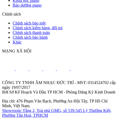
Khoá học piano
Bảo dưỡng piano
Chính sách
Chính sách bảo mật
Chính sách kiểm hàng, đổi trả
Chính sách thanh toán
Chính sách bảo hành
Khác
MẠNG XÃ HỘI
CÔNG TY TNHH ÂM NHẠC ĐỨC TRÍ - MST: 0314524702 cấp
ngày 19/07/2017
Bởi Sở Kế Hoạch Và Đầu TP HCM - Phòng Đăng Ký Kinh Doanh
Địa chỉ: 476 Phạm Văn Bạch, Phường An Hội Tây, TP Hồ Chí
Minh, Việt Nam.
Showroom: Tầng 2, Toà nhà GMG, số 539-545 Lý Thường Kiệt,
Phường Tân Hoà, TPHCM