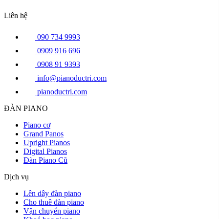
Liên hệ
090 734 9993
0909 916 696
0908 91 9393
info@pianoductri.com
pianoductri.com
ĐÀN PIANO
Piano cơ
Grand Panos
Upright Pianos
Digital Pianos
Đàn Piano Cũ
Dịch vụ
Lên dây đàn piano
Cho thuê đàn piano
Vận chuyển piano