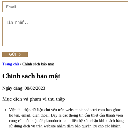
Xem thêm
Showroom CMT8
Tất cả Danh mục
Liên hệ Đức Trí Piano Boutique
Xem thêm
Thư viện hình ảnh
Tra cứu số seri piano
Trang chủ
/
Chính sách bảo mật
Chính sách bảo mật
Xem tất cả sản phẩm tại Đức Trí
Ngày đăng: 08/02/2023
Xem thêm
Mục đích và phạm vi thu thập
Việc thu thập dữ liệu chủ yếu trên website pianoductri.com bao gồm:
họ tên, email, điện thoại. Đây là các thông tin cần thiết cần thành viên
cung cấp bắt buộc để pianoductri.com liên hệ xác nhận khi khách hàng
sử dụng dịch vụ trên website nhằm đảm bảo quyền lợi cho các khách