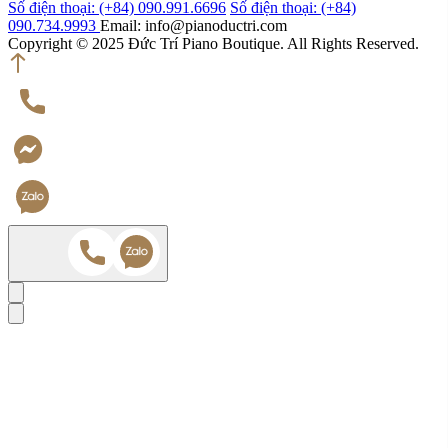
Số điện thoại: (+84) 090.991.6696
Số điện thoại: (+84)
090.734.9993
Email: info@pianoductri.com
Copyright © 2025 Đức Trí Piano Boutique. All Rights Reserved.