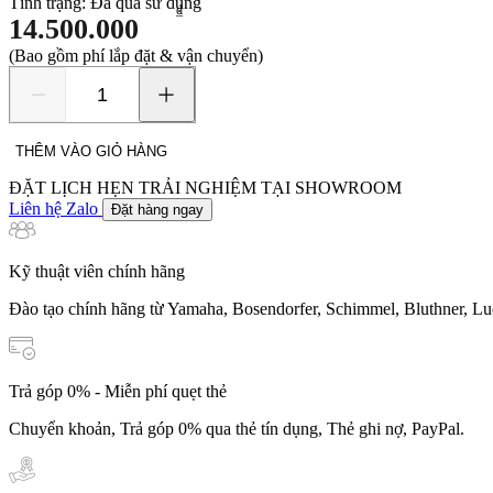
Tình trạng:
Đã qua sử dụng
₫
14.500.000
(Bao gồm phí lắp đặt & vận chuyển)
Yamaha
Ydp-
143
THÊM VÀO GIỎ HÀNG
số
lượng
ĐẶT LỊCH HẸN TRẢI NGHIỆM TẠI SHOWROOM
Liên hệ Zalo
Đặt hàng ngay
Kỹ thuật viên chính hãng
Đào tạo chính hãng từ Yamaha, Bosendorfer, Schimmel, Bluthner, Lu
Trả góp 0% - Miễn phí quẹt thẻ
Chuyển khoản, Trả góp 0% qua thẻ tín dụng, Thẻ ghi nợ, PayPal.