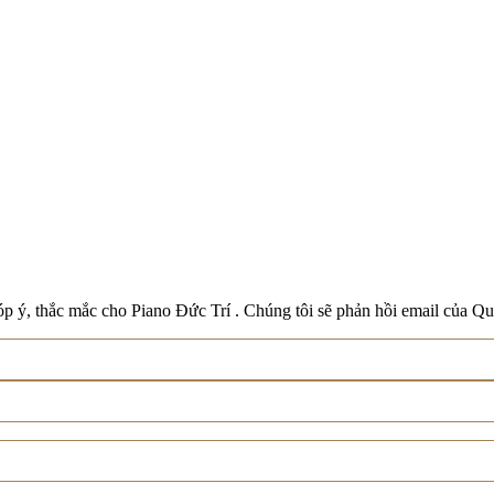
Boston
Schreiner & Söhne
Roland
Wilh. Steinberg
Xem tất cả thương hiệu
p ý, thắc mắc cho Piano Đức Trí . Chúng tôi sẽ phản hồi email của Qu