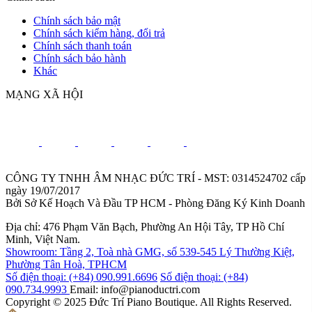
Chính sách bảo mật
Chính sách kiểm hàng, đổi trả
Chính sách thanh toán
Chính sách bảo hành
Khác
MẠNG XÃ HỘI
CÔNG TY TNHH ÂM NHẠC ĐỨC TRÍ - MST: 0314524702 cấp
ngày 19/07/2017
Bởi Sở Kế Hoạch Và Đầu TP HCM - Phòng Đăng Ký Kinh Doanh
Địa chỉ: 476 Phạm Văn Bạch, Phường An Hội Tây, TP Hồ Chí
Minh, Việt Nam.
Showroom: Tầng 2, Toà nhà GMG, số 539-545 Lý Thường Kiệt,
Phường Tân Hoà, TPHCM
Số điện thoại: (+84) 090.991.6696
Số điện thoại: (+84)
090.734.9993
Email: info@pianoductri.com
Copyright © 2025 Đức Trí Piano Boutique. All Rights Reserved.