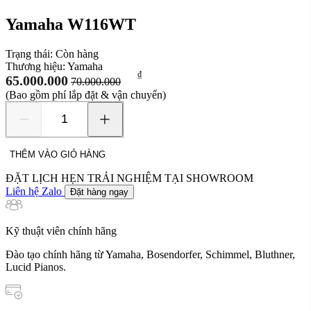
Yamaha W116WT
Trạng thái:
Còn hàng
Thương hiệu:
Yamaha
₫
65.000.000
70.000.000
(Bao gồm phí lắp đặt & vận chuyển)
Yamaha
W116WT
số
THÊM VÀO GIỎ HÀNG
lượng
ĐẶT LỊCH HẸN TRẢI NGHIỆM TẠI SHOWROOM
Liên hệ Zalo
Đặt hàng ngay
Kỹ thuật viên chính hãng
Đào tạo chính hãng từ Yamaha, Bosendorfer, Schimmel, Bluthner,
Lucid Pianos.