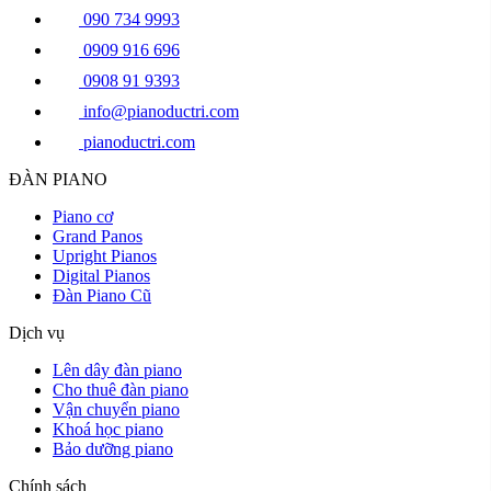
090 734 9993
0909 916 696
0908 91 9393
info@pianoductri.com
pianoductri.com
ĐÀN PIANO
Piano cơ
Grand Panos
Upright Pianos
Digital Pianos
Đàn Piano Cũ
Dịch vụ
Lên dây đàn piano
Cho thuê đàn piano
Vận chuyển piano
Khoá học piano
Bảo dưỡng piano
Chính sách