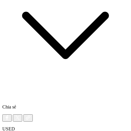
Chia sẻ
USED