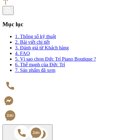
Mục lục
1. Thông số kỹ thuật
2. Bài viết chi tiết
3. Đánh giá từ Khách hàng
4. FAQ
5. Vì sao chọn Đức Trí Piano Boutique ?
6. Thế mạnh của Đức Trí
7. Sản phẩm đã xem