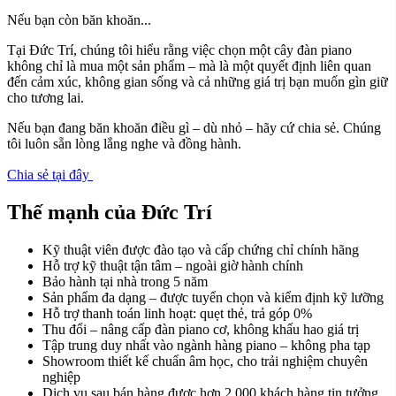
Nếu bạn còn băn khoăn...
Tại Đức Trí, chúng tôi hiểu rằng việc chọn một cây đàn piano
không chỉ là mua một sản phẩm – mà là một quyết định liên quan
đến cảm xúc, không gian sống và cả những giá trị bạn muốn gìn giữ
cho tương lai.
Nếu bạn đang băn khoăn điều gì – dù nhỏ – hãy cứ chia sẻ. Chúng
tôi luôn sẵn lòng lắng nghe và đồng hành.
Chia sẻ tại đây
Thế mạnh của Đức Trí
Kỹ thuật viên được đào tạo và cấp chứng chỉ chính hãng
Hỗ trợ kỹ thuật tận tâm – ngoài giờ hành chính
Bảo hành tại nhà trong 5 năm
Sản phẩm đa dạng – được tuyển chọn và kiểm định kỹ lưỡng
Hỗ trợ thanh toán linh hoạt: quẹt thẻ, trả góp 0%
Thu đổi – nâng cấp đàn piano cơ, không khấu hao giá trị
Tập trung duy nhất vào ngành hàng piano – không pha tạp
Showroom thiết kế chuẩn âm học, cho trải nghiệm chuyên
nghiệp
Dịch vụ sau bán hàng được hơn 2.000 khách hàng tin tưởng