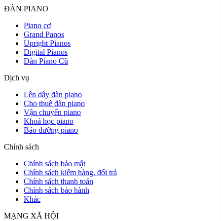
ĐÀN PIANO
Piano cơ
Grand Panos
Upright Pianos
Digital Pianos
Đàn Piano Cũ
Dịch vụ
Lên dây đàn piano
Cho thuê đàn piano
Vận chuyển piano
Khoá học piano
Bảo dưỡng piano
Chính sách
Chính sách bảo mật
Chính sách kiểm hàng, đổi trả
Chính sách thanh toán
Chính sách bảo hành
Khác
MẠNG XÃ HỘI