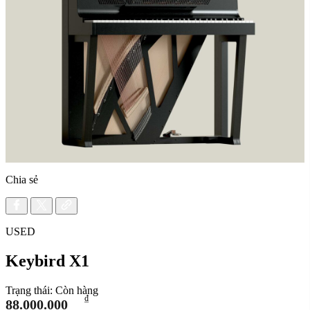
Chia sẻ
USED
Keybird X1
Trạng thái:
Còn hàng
₫
88.000.000