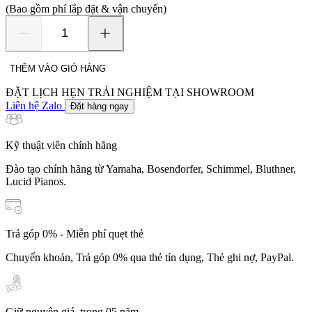
(Bao gồm phí lắp đặt & vận chuyển)
Keybird
X1
số
THÊM VÀO GIỎ HÀNG
lượng
ĐẶT LỊCH HẸN TRẢI NGHIỆM TẠI SHOWROOM
Liên hệ Zalo
Đặt hàng ngay
Kỹ thuật viên chính hãng
Đào tạo chính hãng từ Yamaha, Bosendorfer, Schimmel, Bluthner,
Lucid Pianos.
Trả góp 0% - Miễn phí quẹt thẻ
Chuyển khoản, Trả góp 0% qua thẻ tín dụng, Thẻ ghi nợ, PayPal.
Giữ nguyên giá, trong 05 năm