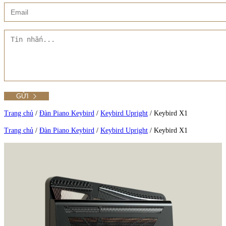
Xem thêm
Showroom CMT8
Tất cả Danh mục
Liên hệ Đức Trí Piano Boutique
Xem thêm
Thư viện hình ảnh
Tra cứu số seri piano
Trang chủ
/
Đàn Piano Keybird
/
Keybird Upright
/
Keybird X1
Trang chủ
/
Đàn Piano Keybird
/
Keybird Upright
/
Keybird X1
Xem tất cả sản phẩm tại Đức Trí
Xem thêm