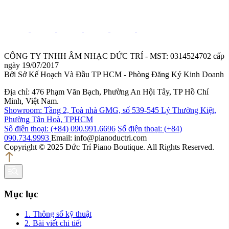
CÔNG TY TNHH ÂM NHẠC ĐỨC TRÍ - MST: 0314524702 cấp
ngày 19/07/2017
Bởi Sở Kế Hoạch Và Đầu TP HCM - Phòng Đăng Ký Kinh Doanh
Địa chỉ: 476 Phạm Văn Bạch, Phường An Hội Tây, TP Hồ Chí
Minh, Việt Nam.
Showroom: Tầng 2, Toà nhà GMG, số 539-545 Lý Thường Kiệt,
Phường Tân Hoà, TPHCM
Số điện thoại: (+84) 090.991.6696
Số điện thoại: (+84)
090.734.9993
Email: info@pianoductri.com
Copyright © 2025 Đức Trí Piano Boutique. All Rights Reserved.
Mục lục
1. Thông số kỹ thuật
2. Bài viết chi tiết