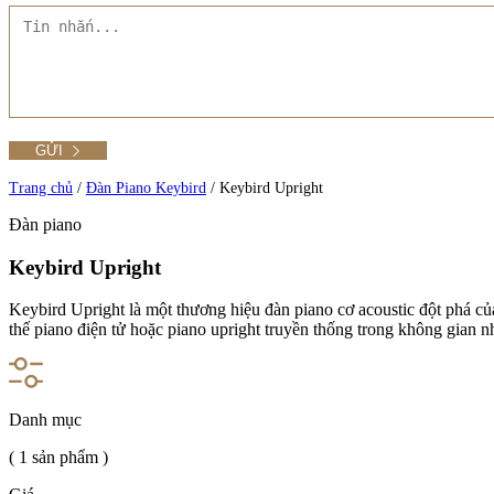
Liên hệ Đức Trí Piano Boutique
Thư viện hình ảnh
Tra cứu số seri piano
Trang chủ
/
Đàn Piano Keybird
/
Keybird Upright
Đàn piano
Keybird Upright
Keybird Upright là một thương hiệu đàn piano cơ acoustic đột phá củ
thế piano điện tử hoặc piano upright truyền thống trong không gian n
Xem tất cả phụ kiện
Danh mục
Xem thêm
( 1 sản phẩm )
Xem tất cả sản phẩm