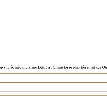
Boston
Schreiner & Söhne
Roland
Wilh. Steinberg
Xem tất cả thương hiệu
p ý, thắc mắc cho Piano Đức Trí . Chúng tôi sẽ phản hồi email của Qu