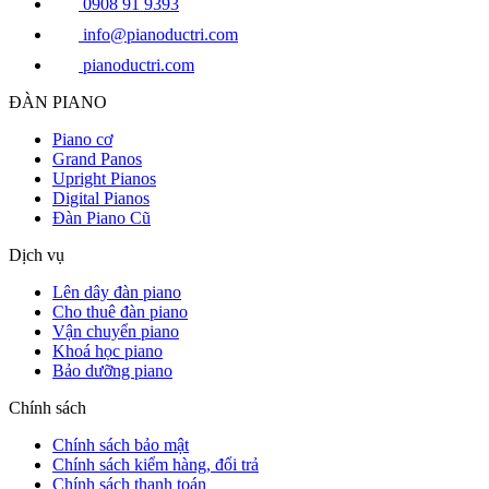
0908 91 9393
info@pianoductri.com
pianoductri.com
ĐÀN PIANO
Piano cơ
Grand Panos
Upright Pianos
Digital Pianos
Đàn Piano Cũ
Dịch vụ
Lên dây đàn piano
Cho thuê đàn piano
Vận chuyển piano
Khoá học piano
Bảo dưỡng piano
Chính sách
Chính sách bảo mật
Chính sách kiểm hàng, đổi trả
Chính sách thanh toán