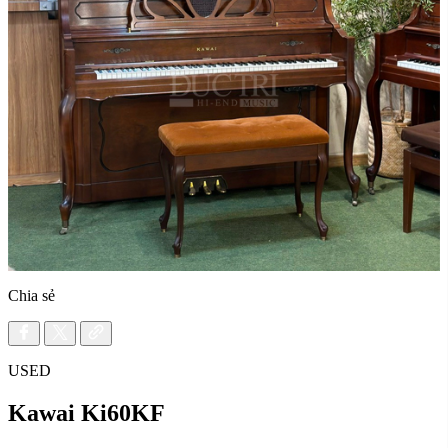
Chia sẻ
USED
Kawai Ki60KF