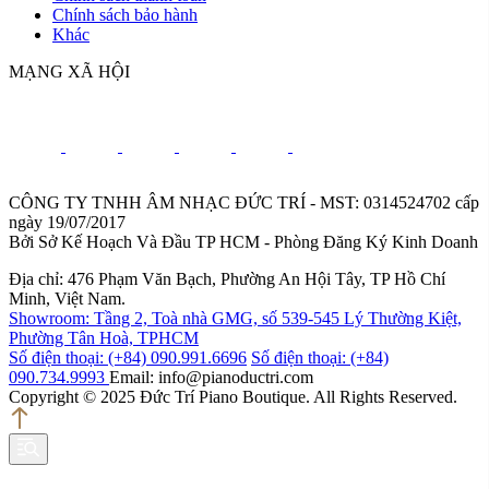
Chính sách bảo hành
Khác
MẠNG XÃ HỘI
CÔNG TY TNHH ÂM NHẠC ĐỨC TRÍ - MST: 0314524702 cấp
ngày 19/07/2017
Bởi Sở Kế Hoạch Và Đầu TP HCM - Phòng Đăng Ký Kinh Doanh
Địa chỉ: 476 Phạm Văn Bạch, Phường An Hội Tây, TP Hồ Chí
Minh, Việt Nam.
Showroom: Tầng 2, Toà nhà GMG, số 539-545 Lý Thường Kiệt,
Phường Tân Hoà, TPHCM
Số điện thoại: (+84) 090.991.6696
Số điện thoại: (+84)
090.734.9993
Email: info@pianoductri.com
Copyright © 2025 Đức Trí Piano Boutique. All Rights Reserved.