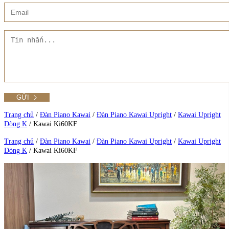
Xem thêm
Showroom CMT8
Tất cả Danh mục
Liên hệ Đức Trí Piano Boutique
Xem thêm
Thư viện hình ảnh
Tra cứu số seri piano
Trang chủ
/
Đàn Piano Kawai
/
Đàn Piano Kawai Upright
/
Kawai Upright
Dòng K
/
Kawai Ki60KF
Xem tất cả sản phẩm tại Đức Trí
Trang chủ
/
Đàn Piano Kawai
/
Đàn Piano Kawai Upright
/
Kawai Upright
Dòng K
/
Kawai Ki60KF
Xem thêm