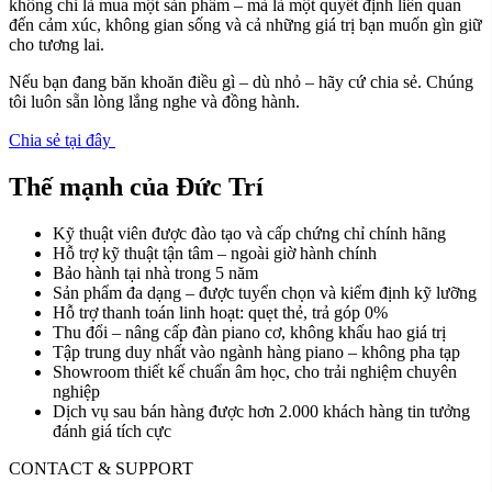
không chỉ là mua một sản phẩm – mà là một quyết định liên quan
đến cảm xúc, không gian sống và cả những giá trị bạn muốn gìn giữ
cho tương lai.
Nếu bạn đang băn khoăn điều gì – dù nhỏ – hãy cứ chia sẻ. Chúng
tôi luôn sẵn lòng lắng nghe và đồng hành.
Chia sẻ tại đây
Thế mạnh của Đức Trí
Kỹ thuật viên được đào tạo và cấp chứng chỉ chính hãng
Hỗ trợ kỹ thuật tận tâm – ngoài giờ hành chính
Bảo hành tại nhà trong 5 năm
Sản phẩm đa dạng – được tuyển chọn và kiểm định kỹ lưỡng
Hỗ trợ thanh toán linh hoạt: quẹt thẻ, trả góp 0%
Thu đổi – nâng cấp đàn piano cơ, không khấu hao giá trị
Tập trung duy nhất vào ngành hàng piano – không pha tạp
Showroom thiết kế chuẩn âm học, cho trải nghiệm chuyên
nghiệp
Dịch vụ sau bán hàng được hơn 2.000 khách hàng tin tưởng
đánh giá tích cực
CONTACT & SUPPORT