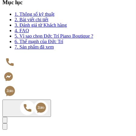
Mục lục
1. Thông số kỹ thuật
2. Bài viết chi tiết
3. Đánh giá từ Khách hàng
4. FAQ
5. Vì sao chọn Đức Trí Piano Boutique ?
6. Thế mạnh của Đức Trí
7. Sản phẩm đã xem