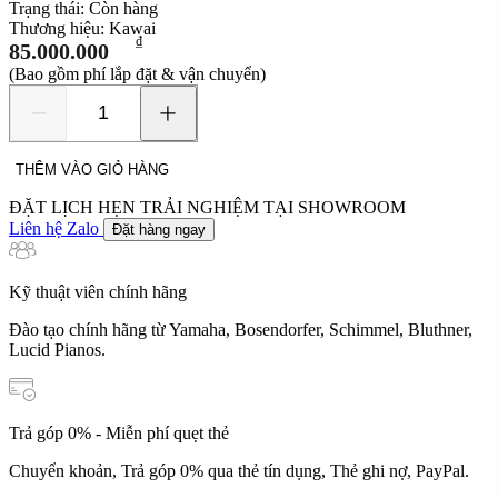
Trạng thái:
Còn hàng
Thương hiệu:
Kawai
₫
85.000.000
(Bao gồm phí lắp đặt & vận chuyển)
Kawai
Ki60KF
số
THÊM VÀO GIỎ HÀNG
lượng
ĐẶT LỊCH HẸN TRẢI NGHIỆM TẠI SHOWROOM
Liên hệ Zalo
Đặt hàng ngay
Kỹ thuật viên chính hãng
Đào tạo chính hãng từ Yamaha, Bosendorfer, Schimmel, Bluthner,
Lucid Pianos.
Trả góp 0% - Miễn phí quẹt thẻ
Chuyển khoản, Trả góp 0% qua thẻ tín dụng, Thẻ ghi nợ, PayPal.