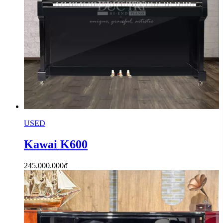
USED
Kawai K600
245.000.000
₫