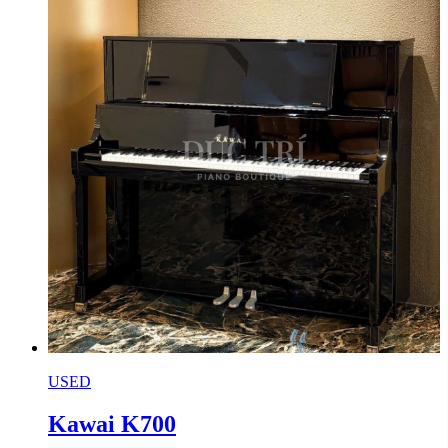
USED
Kawai K700