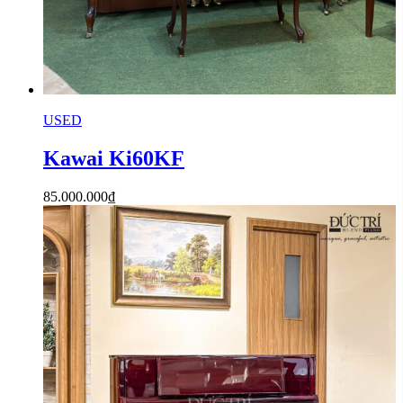
USED
Kawai Ki60KF
85.000.000
₫