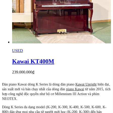
USED
Kawai KT400M
239.000.000
₫
Đàn piano Kawai dòng K Series là dòng đàn piano
Kawai Upright
hiện đại,
sản xuất mới và bán chạy nhất của dòng đàn
piano Kawai
từ năm 2015, tích
hợp công nghệ độc quyền như bộ cơ Millennium III Action và phím
NEOTEX.
Dòng K Series đa dạng model (K-200, K-300, K-400, K-500, K-600, K-
800) đáp ứng mọi nhu cầu từ người mới học (K-200, K-300) đến bán