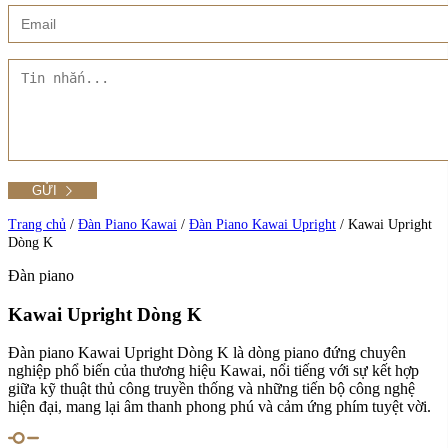
Xem thêm
Showroom CMT8
Tất cả Danh mục
Liên hệ Đức Trí Piano Boutique
Xem thêm
Thư viện hình ảnh
Tra cứu số seri piano
Trang chủ
/
Đàn Piano Kawai
/
Đàn Piano Kawai Upright
/
Kawai Upright
Dòng K
Đàn piano
Xem tất cả sản phẩm tại Đức Trí
Xem thêm
Kawai Upright Dòng K
Đàn piano Kawai Upright Dòng K là dòng piano đứng chuyên
nghiệp phổ biến của thương hiệu Kawai, nổi tiếng với sự kết hợp
giữa kỹ thuật thủ công truyền thống và những tiến bộ công nghệ
hiện đại, mang lại âm thanh phong phú và cảm ứng phím tuyệt vời.