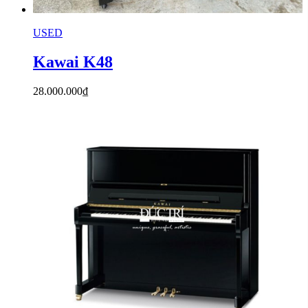
USED
Kawai K48
28.000.000
₫