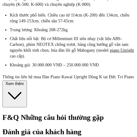
chuyên (K-500, K-600) và chuyên nghiệp (K-800).
Kích thước phổ biến:
Chiều cao từ 114cm (K-200) đến 134cm, chiều
rộng 149-153cm, chiều sâu 57-65cm.
Trọng lượng:
Khoảng 208-272kg.
Chất liệu nổi bật:
Bộ cơ Millennium III siêu nhạy (vật liệu ABS-
Carbon), phím NEOTEX chống trượt, bảng cộng hưởng gỗ vân sam
nguyên khối tinh chọn, búa đàn lõi gỗ Mahogany (model
piano Upright
cao cấp).
Khoảng giá:
30.000.000 VNĐ – 250.000.000 VNĐ
Thông tin liên hệ mua Đàn Piano Kawai Upright Dòng K tại Đức Trí Piano
Boutique:
Xem thêm
Địa chỉ showroom 1: Lầu 2 – Toà Nhà GMG – 545 Lý Thường Kiệt,
Phường 8, Quận Tân Bình, TP.HCM
Địa chỉ showroom 2: 658/13 Đ. Cách Mạng Tháng 8, Phường 11, Tân
Bình, Hồ Chí Minh
F&Q
Những câu hỏi thường gặp
Website:
https://pianoductri.com/
Đánh giá của khách hàng
Số điện thoại: 090 991 6696