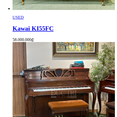
USED
Kawai KI55FC
58.000.000
₫