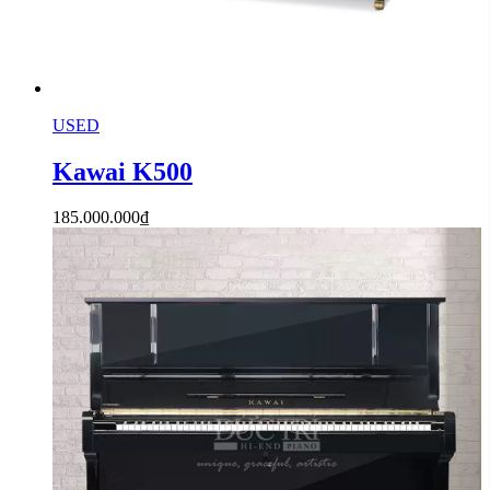
USED
Kawai K500
185.000.000
₫