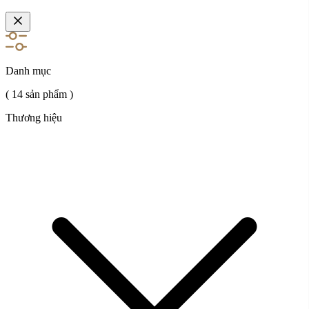
Zalo: 090 991 6696
Facebook: https://www.facebook.com/ductrimusic/
Youtube: https://www.youtube.com/@ductrimusic_Offical
Danh mục
( 14 sản phẩm )
Thương hiệu