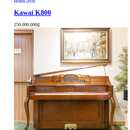
Brand New
Kawai K800
250.000.000
₫