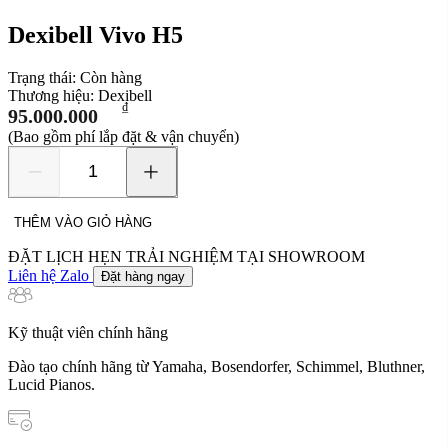
Dexibell Vivo H5
Trạng thái:
Còn hàng
Thương hiệu:
Dexibell
₫
95.000.000
(Bao gồm phí lắp đặt & vận chuyển)
Dexibell
Vivo
H5
THÊM VÀO GIỎ HÀNG
số
lượng
ĐẶT LỊCH HẸN TRẢI NGHIỆM TẠI SHOWROOM
Liên hệ Zalo
Đặt hàng ngay
Kỹ thuật viên chính hãng
Đào tạo chính hãng từ Yamaha, Bosendorfer, Schimmel, Bluthner,
Lucid Pianos.