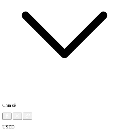
Chia sẻ
USED