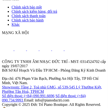
Chính sách bảo mật
Chính sách kiểm hàng, đổi trả
Chính sách thanh toán
Chính sách bảo hành
Khác
MẠNG XÃ HỘI
CÔNG TY TNHH ÂM NHẠC ĐỨC TRÍ - MST: 0314524702 cấp
ngày 19/07/2017
Bởi Sở Kế Hoạch Và Đầu TP HCM - Phòng Đăng Ký Kinh Doanh
Địa chỉ: 476 Phạm Văn Bạch, Phường An Hội Tây, TP Hồ Chí
Minh, Việt Nam.
Showroom: Tầng 2, Toà nhà GMG, số 539-545 Lý Thường Kiệt,
Phường Tân Hoà, TPHCM
Số điện thoại: (+84) 090.991.6696
Số điện thoại: (+84)
090.734.9993
Email: info@pianoductri.com
Copyright © 2025 Đức Trí Piano Boutique. All Rights Reserved.