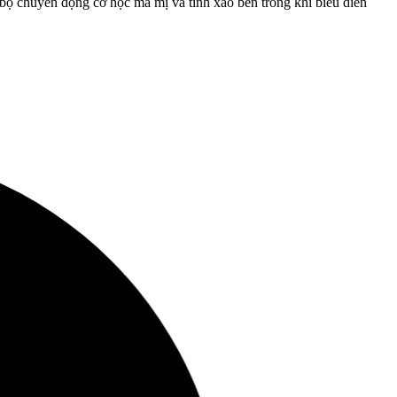
 bộ chuyển động cơ học ma mị và tinh xảo bên trong khi biểu diễn