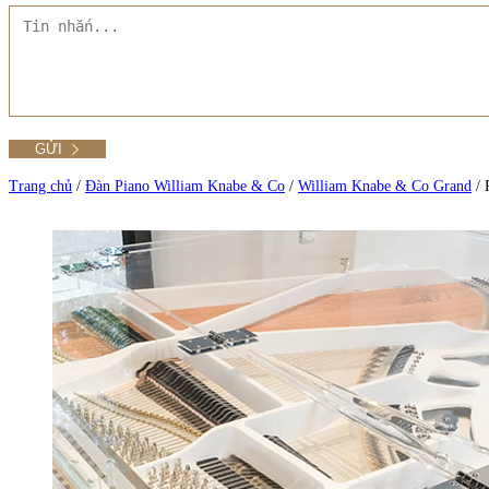
Tất cả Danh mục
Liên hệ Đức Trí Piano Boutique
Xem thêm
Thư viện hình ảnh
Tra cứu số seri piano
Trang chủ
/
Đàn Piano William Knabe & Co
/
William Knabe & Co Grand
/
Xem tất cả sản phẩm tại Đức Trí
Xem thêm