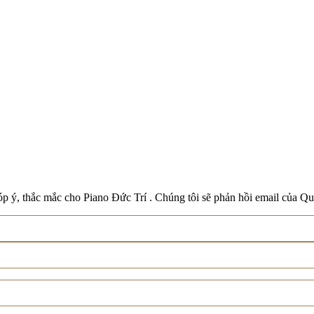
Boston
Schreiner & Söhne
Roland
Wilh. Steinberg
Xem tất cả thương hiệu
p ý, thắc mắc cho Piano Đức Trí . Chúng tôi sẽ phản hồi email của Qu