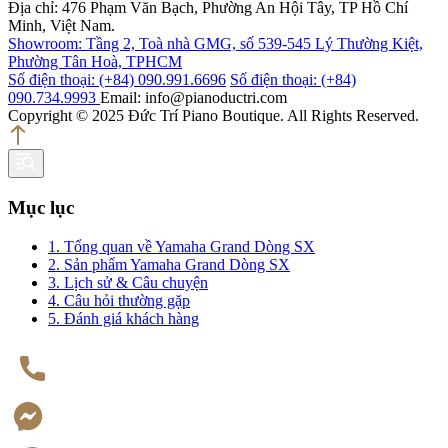
Địa chỉ: 476 Phạm Văn Bạch, Phường An Hội Tây, TP Hồ Chí
Minh, Việt Nam.
Showroom: Tầng 2, Toà nhà GMG, số 539-545 Lý Thường Kiệt,
Phường Tân Hoà, TPHCM
Số điện thoại: (+84) 090.991.6696
Số điện thoại: (+84)
090.734.9993
Email: info@pianoductri.com
Copyright © 2025 Đức Trí Piano Boutique. All Rights Reserved.
Mục lục
1. Tổng quan về Yamaha Grand Dòng SX
2. Sản phẩm Yamaha Grand Dòng SX
3. Lịch sử & Câu chuyện
4. Câu hỏi thường gặp
5. Đánh giá khách hàng