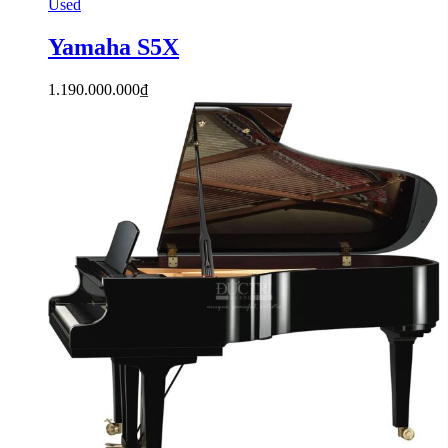
Used
Yamaha S5X
1.190.000.000
₫