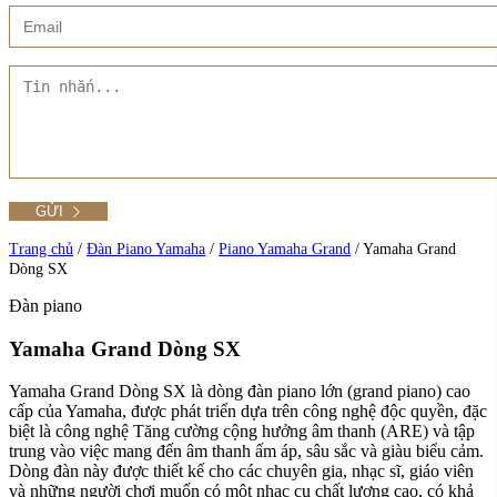
Xem thêm
Showroom CMT8
Tất cả Danh mục
Liên hệ Đức Trí Piano Boutique
Xem thêm
Thư viện hình ảnh
Tra cứu số seri piano
Trang chủ
/
Đàn Piano Yamaha
/
Piano Yamaha Grand
/
Yamaha Grand
Dòng SX
Đàn piano
Xem tất cả sản phẩm tại Đức Trí
Xem thêm
Yamaha Grand Dòng SX
Yamaha Grand Dòng SX là dòng đàn piano lớn (grand piano) cao
cấp của Yamaha, được phát triển dựa trên công nghệ độc quyền, đặc
biệt là công nghệ Tăng cường cộng hưởng âm thanh (ARE) và tập
trung vào việc mang đến âm thanh ấm áp, sâu sắc và giàu biểu cảm.
Dòng đàn này được thiết kế cho các chuyên gia, nhạc sĩ, giáo viên
và những người chơi muốn có một nhạc cụ chất lượng cao, có khả