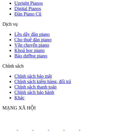
Upright Pianos
Digital Pianos
Đàn Piano Cũ
Dịch vụ
Lên dây đàn piano
Cho thuê đàn piano
Vận chuyển piano
Khoá học piano
Bảo dưỡng piano
Chính sách
Chính sách bảo mật
Chính sách kiểm hàng, đổi trả
Chính sách thanh toán
Chính sách bảo hành
Khác
MẠNG XÃ HỘI