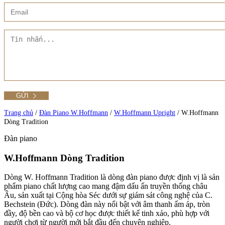
Xem thêm
Showroom CMT8
Tất cả Danh mục
Liên hệ Đức Trí Piano Boutique
Xem thêm
Thư viện hình ảnh
Tra cứu số seri piano
Trang chủ
/
Đàn Piano W.Hoffmann
/
W.Hoffmann Upright
/
W.Hoffmann
Dòng Tradition
Đàn piano
Xem tất cả sản phẩm tại Đức Trí
Xem thêm
W.Hoffmann Dòng Tradition
Dòng W. Hoffmann Tradition là dòng đàn piano được định vị là sản
phẩm piano chất lượng cao mang đậm dấu ấn truyền thống châu
Âu, sản xuất tại Cộng hòa Séc dưới sự giám sát công nghệ của C.
Bechstein (Đức). Dòng đàn này nổi bật với âm thanh ấm áp, tròn
đầy, độ bền cao và bộ cơ học được thiết kế tinh xảo, phù hợp với
người chơi từ người mới bắt đầu đến chuyên nghiệp.