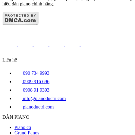
hiệu đàn piano chính hãng.
Liên hệ
090 734 9993
0909 916 696
0908 91 9393
info@pianoductri.com
pianoductri.com
ĐÀN PIANO
Piano cơ
Grand Panos