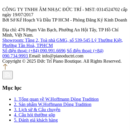
CÔNG TY TNHH ÂM NHẠC ĐỨC TRÍ - MST: 0314524702 cấp
ngày 19/07/2017
Bởi Sở Kế Hoạch Và Đầu TP HCM - Phòng Đăng Ký Kinh Doanh
Địa chỉ: 476 Phạm Văn Bạch, Phường An Hội Tây, TP Hồ Chí
Minh, Việt Nam.
Showroom: Tầng 2, Toà nhà GMG, số 539-545 Lý Thường Kiệt,
Phường Tân Hoà, TPHCM
Số điện thoại: (+84) 090.991.6696
Số điện thoại: (+84)
090.734.9993
Email: info@pianoductri.com
Copyright © 2025 Đức Trí Piano Boutique. All Rights Reserved.
Mục lục
1. Tổng quan về W.Hoffmann Dòng Tradition
2. Sản phẩm W.Hoffmann Dòng Tradition
3. Lịch sử & Câu chuyện
4. Câu hỏi thường gặp
5. Đánh giá khách hàng