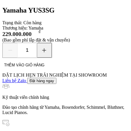
Yamaha YUS3SG
Trạng thái:
Còn hàng
Thương hiệu:
Yamaha
₫
229.000.000
(Bao gồm phí lắp đặt & vận chuyển)
Yamaha
YUS3SG
số
THÊM VÀO GIỎ HÀNG
lượng
ĐẶT LỊCH HẸN TRẢI NGHIỆM TẠI SHOWROOM
Liên hệ Zalo
Đặt hàng ngay
Kỹ thuật viên chính hãng
Đào tạo chính hãng từ Yamaha, Bosendorfer, Schimmel, Bluthner,
Lucid Pianos.