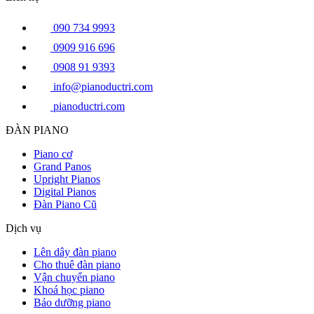
090 734 9993
0909 916 696
0908 91 9393
info@pianoductri.com
pianoductri.com
ĐÀN PIANO
Piano cơ
Grand Panos
Upright Pianos
Digital Pianos
Đàn Piano Cũ
Dịch vụ
Lên dây đàn piano
Cho thuê đàn piano
Vận chuyển piano
Khoá học piano
Bảo dưỡng piano