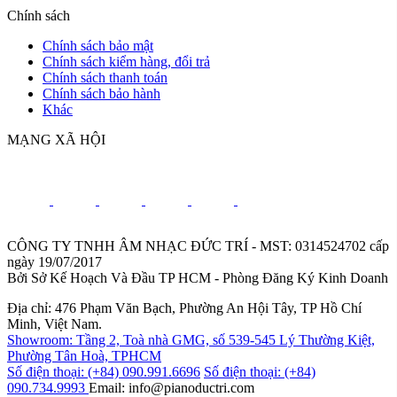
Chính sách
Chính sách bảo mật
Chính sách kiểm hàng, đổi trả
Chính sách thanh toán
Chính sách bảo hành
Khác
MẠNG XÃ HỘI
CÔNG TY TNHH ÂM NHẠC ĐỨC TRÍ - MST: 0314524702 cấp
ngày 19/07/2017
Bởi Sở Kế Hoạch Và Đầu TP HCM - Phòng Đăng Ký Kinh Doanh
Địa chỉ: 476 Phạm Văn Bạch, Phường An Hội Tây, TP Hồ Chí
Minh, Việt Nam.
Showroom: Tầng 2, Toà nhà GMG, số 539-545 Lý Thường Kiệt,
Phường Tân Hoà, TPHCM
Số điện thoại: (+84) 090.991.6696
Số điện thoại: (+84)
090.734.9993
Email: info@pianoductri.com