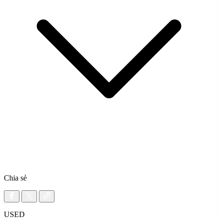
Chia sẻ
USED