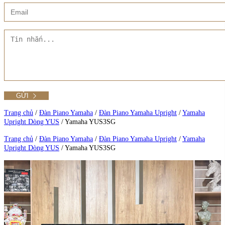
Xem thêm
Showroom CMT8
Tất cả Danh mục
Liên hệ Đức Trí Piano Boutique
Xem thêm
Thư viện hình ảnh
Tra cứu số seri piano
Trang chủ
/
Đàn Piano Yamaha
/
Đàn Piano Yamaha Upright
/
Yamaha
Upright Dòng YUS
/
Yamaha YUS3SG
Xem tất cả sản phẩm tại Đức Trí
Trang chủ
/
Đàn Piano Yamaha
/
Đàn Piano Yamaha Upright
/
Yamaha
Upright Dòng YUS
/
Yamaha YUS3SG
Xem thêm