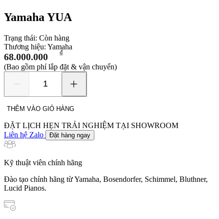
Yamaha YUA
Trạng thái:
Còn hàng
Thương hiệu:
Yamaha
₫
68.000.000
(Bao gồm phí lắp đặt & vận chuyển)
Yamaha
YUA
số
THÊM VÀO GIỎ HÀNG
lượng
ĐẶT LỊCH HẸN TRẢI NGHIỆM TẠI SHOWROOM
Liên hệ Zalo
Đặt hàng ngay
Kỹ thuật viên chính hãng
Đào tạo chính hãng từ Yamaha, Bosendorfer, Schimmel, Bluthner,
Lucid Pianos.