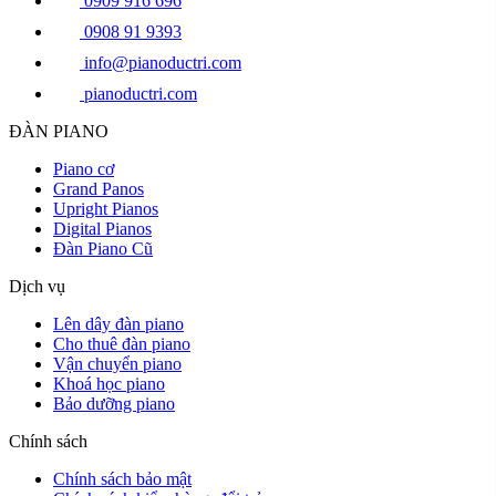
0909 916 696
0908 91 9393
info@pianoductri.com
pianoductri.com
ĐÀN PIANO
Piano cơ
Grand Panos
Upright Pianos
Digital Pianos
Đàn Piano Cũ
Dịch vụ
Lên dây đàn piano
Cho thuê đàn piano
Vận chuyển piano
Khoá học piano
Bảo dưỡng piano
Chính sách
Chính sách bảo mật