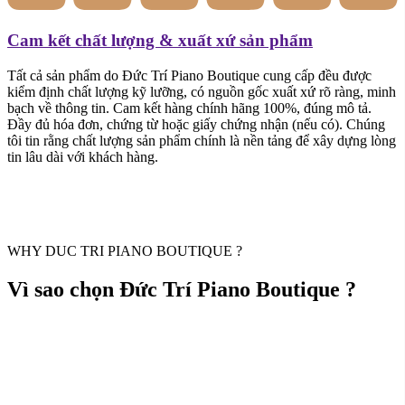
ba, trừ khi có yêu cầu hợp pháp từ cơ quan chức năng. Hệ thống
thanh toán và dữ liệu được mã hóa để đảm bảo an toàn. Khách hàng
có thể hoàn toàn yên tâm khi mua sắm và để lại thông tin tại website
của chúng tôi.
WHY DUC TRI PIANO BOUTIQUE ?
Vì sao chọn Đức Trí Piano Boutique ?