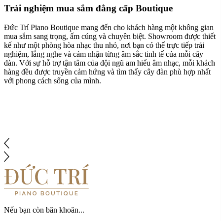
Cam kết giá tốt nhất trên thị trường
Tại Đức Trí Piano, chúng tôi tự hào mang đến dịch vụ chăm sóc
khách hàng và hậu mãi theo cách hoàn toàn khác biệt. Tất cả sản
phẩm đều được cung cấp với mức giá cạnh tranh, đi kèm cam kết
giá tốt nhất. Nếu bạn tìm thấy sản phẩm tương đương tại một cửa
hàng uy tín khác với mức giá thấp hơn, cùng dịch vụ kèm theo, Đức
Trí Piano Boutique sẵn sàng điều chỉnh giá phù hợp. Sự minh bạch
và công bằng trong chính sách giá chính là lời hứa chúng tôi dành
cho khách hàng.
Nếu bạn còn băn khoăn...