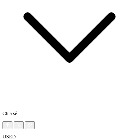
Chia sẻ
USED