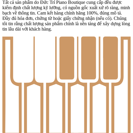
Đức Trí Piano Boutique cam kết bảo mật tuyệt đối thông tin khách
hàng. Mọi dữ liệu cá nhân (họ tên, số điện thoại, địa chỉ, email…)
chỉ phục vụ cho mục đích giao dịch và chăm sóc khách hàng.
Chúng tôi không chia sẻ, mua bán hay tiết lộ thông tin cho bên thứ
ba, trừ khi có yêu cầu hợp pháp từ cơ quan chức năng. Hệ thống
thanh toán và dữ liệu được mã hóa để đảm bảo an toàn. Khách hàng
có thể hoàn toàn yên tâm khi mua sắm và để lại thông tin tại website
của chúng tôi.
Chính sách bảo mật thông tin cá nhân
Đức Trí Piano Boutique cam kết bảo mật tuyệt đối thông tin khách
hàng. Mọi dữ liệu cá nhân (họ tên, số điện thoại, địa chỉ, email…)
chỉ phục vụ cho mục đích giao dịch và chăm sóc khách hàng.
Chúng tôi không chia sẻ, mua bán hay tiết lộ thông tin cho bên thứ