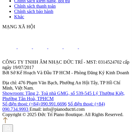
Chính sách kiểm hàng, đổi trả
Chính sách thanh toán
Chính sách bảo hành
Khác
MẠNG XÃ HỘI
CÔNG TY TNHH ÂM NHẠC ĐỨC TRÍ - MST: 0314524702 cấp
ngày 19/07/2017
Bởi Sở Kế Hoạch Và Đầu TP HCM - Phòng Đăng Ký Kinh Doanh
Địa chỉ: 476 Phạm Văn Bạch, Phường An Hội Tây, TP Hồ Chí
Minh, Việt Nam.
Showroom: Tầng 2, Toà nhà GMG, số 539-545 Lý Thường Kiệt,
Phường Tân Hoà, TPHCM
Số điện thoại: (+84) 090.991.6696
Số điện thoại: (+84)
090.734.9993
Email: info@pianoductri.com
Copyright © 2025 Đức Trí Piano Boutique. All Rights Reserved.