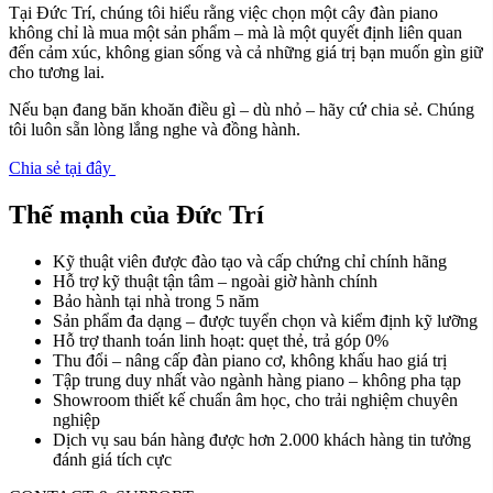
Tại Đức Trí, chúng tôi hiểu rằng việc chọn một cây đàn piano
không chỉ là mua một sản phẩm – mà là một quyết định liên quan
đến cảm xúc, không gian sống và cả những giá trị bạn muốn gìn giữ
cho tương lai.
Nếu bạn đang băn khoăn điều gì – dù nhỏ – hãy cứ chia sẻ. Chúng
tôi luôn sẵn lòng lắng nghe và đồng hành.
Chia sẻ tại đây
Thế mạnh của Đức Trí
Kỹ thuật viên được đào tạo và cấp chứng chỉ chính hãng
Hỗ trợ kỹ thuật tận tâm – ngoài giờ hành chính
Bảo hành tại nhà trong 5 năm
Sản phẩm đa dạng – được tuyển chọn và kiểm định kỹ lưỡng
Hỗ trợ thanh toán linh hoạt: quẹt thẻ, trả góp 0%
Thu đổi – nâng cấp đàn piano cơ, không khấu hao giá trị
Tập trung duy nhất vào ngành hàng piano – không pha tạp
Showroom thiết kế chuẩn âm học, cho trải nghiệm chuyên
nghiệp
Dịch vụ sau bán hàng được hơn 2.000 khách hàng tin tưởng
đánh giá tích cực