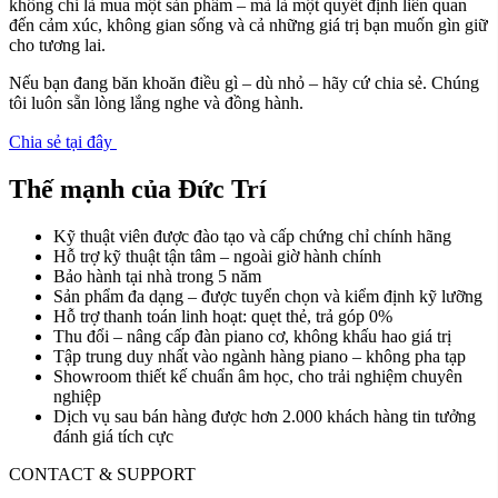
không chỉ là mua một sản phẩm – mà là một quyết định liên quan
đến cảm xúc, không gian sống và cả những giá trị bạn muốn gìn giữ
cho tương lai.
Nếu bạn đang băn khoăn điều gì – dù nhỏ – hãy cứ chia sẻ. Chúng
tôi luôn sẵn lòng lắng nghe và đồng hành.
Chia sẻ tại đây
Thế mạnh của Đức Trí
Kỹ thuật viên được đào tạo và cấp chứng chỉ chính hãng
Hỗ trợ kỹ thuật tận tâm – ngoài giờ hành chính
Bảo hành tại nhà trong 5 năm
Sản phẩm đa dạng – được tuyển chọn và kiểm định kỹ lưỡng
Hỗ trợ thanh toán linh hoạt: quẹt thẻ, trả góp 0%
Thu đổi – nâng cấp đàn piano cơ, không khấu hao giá trị
Tập trung duy nhất vào ngành hàng piano – không pha tạp
Showroom thiết kế chuẩn âm học, cho trải nghiệm chuyên
nghiệp
Dịch vụ sau bán hàng được hơn 2.000 khách hàng tin tưởng
đánh giá tích cực
CONTACT & SUPPORT