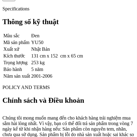
Specifications
Thông số kỹ thuật
Màu sắc
Đen
Mã sản phẩm
YU50
Xuất xứ
Nhật Bản
Kích thước
131 cm x 152 cm x 65 cm
Trọng lượng
253 kg
Bảo hành
5 năm
Năm sản xuất
2001-2006
POLICY AND TERMS
Chính sách và Điều khoản
Tất cả sản phẩm do Đức Trí Piano Boutique cung cấp đều được
kiểm định chất lượng kỹ lưỡng, có nguồn gốc xuất xứ rõ ràng, minh
bạch về thông tin. Cam kết hàng chính hãng 100%, đúng mô tả.
Đầy đủ hóa đơn, chứng từ hoặc giấy chứng nhận (nếu có). Chúng