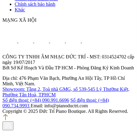
Chính sách bảo hành
Khác
MẠNG XÃ HỘI
CÔNG TY TNHH ÂM NHẠC ĐỨC TRÍ - MST: 0314524702 cấp
ngày 19/07/2017
Bởi Sở Kế Hoạch Và Đầu TP HCM - Phòng Đăng Ký Kinh Doanh
Địa chỉ: 476 Phạm Văn Bạch, Phường An Hội Tây, TP Hồ Chí
Minh, Việt Nam.
Showroom: Tầng 2, Toà nhà GMG, số 539-545 Lý Thường Kiệt,
Phường Tân Hoà, TPHCM
Số điện thoại: (+84) 090.991.6696
Số điện thoại: (+84)
090.734.9993
Email: info@pianoductri.com
Copyright © 2025 Đức Trí Piano Boutique. All Rights Reserved.