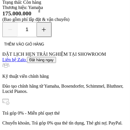
Trạng thái:
Còn hàng
Thương hiệu:
Yamaha
₫
175.000.000
(Bao gồm phí lắp đặt & vận chuyển)
Yamaha
YU50
số
THÊM VÀO GIỎ HÀNG
lượng
ĐẶT LỊCH HẸN TRẢI NGHIỆM TẠI SHOWROOM
Liên hệ Zalo
Đặt hàng ngay
Kỹ thuật viên chính hãng
Đào tạo chính hãng từ Yamaha, Bosendorfer, Schimmel, Bluthner,
Lucid Pianos.
Trả góp 0% - Miễn phí quẹt thẻ
Chuyển khoản, Trả góp 0% qua thẻ tín dụng, Thẻ ghi nợ, PayPal.