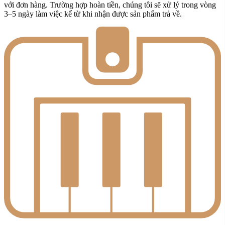
tôi tin rằng chất lượng sản phẩm chính là nền tảng để xây dựng lòng
tin lâu dài với khách hàng.
Cam kết chất lượng & xuất xứ sản phẩm
Tất cả sản phẩm do Đức Trí Piano Boutique cung cấp đều được
kiểm định chất lượng kỹ lưỡng, có nguồn gốc xuất xứ rõ ràng, minh
bạch về thông tin. Cam kết hàng chính hãng 100%, đúng mô tả.
Đầy đủ hóa đơn, chứng từ hoặc giấy chứng nhận (nếu có). Chúng
tôi tin rằng chất lượng sản phẩm chính là nền tảng để xây dựng lòng
tin lâu dài với khách hàng.