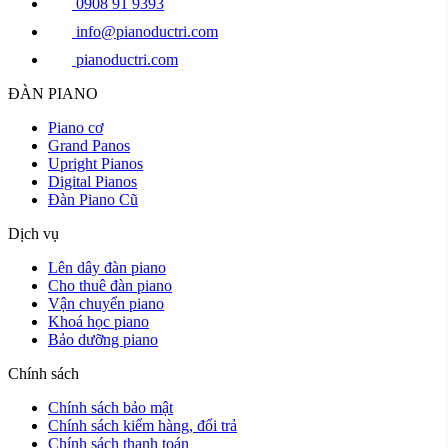
0908 91 9393
info@pianoductri.com
pianoductri.com
ĐÀN PIANO
Piano cơ
Grand Panos
Upright Pianos
Digital Pianos
Đàn Piano Cũ
Dịch vụ
Lên dây đàn piano
Cho thuê đàn piano
Vận chuyển piano
Khoá học piano
Bảo dưỡng piano
Chính sách
Chính sách bảo mật
Chính sách kiểm hàng, đổi trả
Chính sách thanh toán