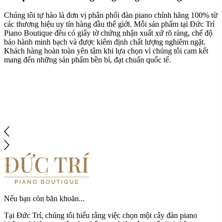
Trải nghiệm mua sắm đẳng cấp Boutique
Đức Trí Piano Boutique mang đến cho khách hàng một không gian
mua sắm sang trọng, ấm cúng và chuyên biệt. Showroom được thiết
kế như một phòng hòa nhạc thu nhỏ, nơi bạn có thể trực tiếp trải
nghiệm, lắng nghe và cảm nhận từng âm sắc tinh tế của mỗi cây
đàn. Với sự hỗ trợ tận tâm của đội ngũ am hiểu âm nhạc, mỗi khách
hàng đều được truyền cảm hứng và tìm thấy cây đàn phù hợp nhất
với phong cách sống của mình.
Nếu bạn còn băn khoăn...
Tại Đức Trí, chúng tôi hiểu rằng việc chọn một cây đàn piano