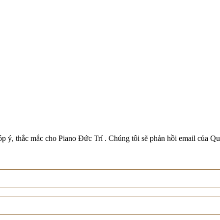
Boston
Schreiner & Söhne
Roland
Wilh. Steinberg
Xem tất cả thương hiệu
p ý, thắc mắc cho Piano Đức Trí . Chúng tôi sẽ phản hồi email của Qu