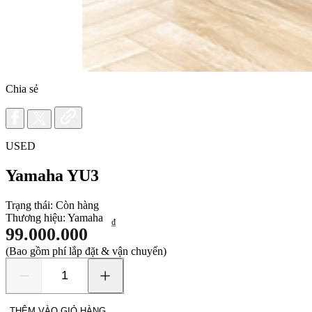
Chia sẻ
USED
Yamaha YU3
Trạng thái:
Còn hàng
Thương hiệu:
Yamaha
₫
99.000.000
(Bao gồm phí lắp đặt & vận chuyển)
Yamaha
YU3
số
THÊM VÀO GIỎ HÀNG