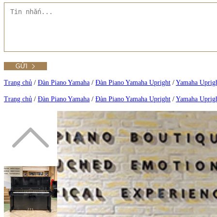
Tất cả Danh mục
Liên hệ Đức Trí Piano Boutique
Xem thêm
Thư viện hình ảnh
Tra cứu số seri piano
Trang chủ
/
Đàn Piano Yamaha
/
Đàn Piano Yamaha Upright
/
Yamaha Uprig
Trang chủ
/
Đàn Piano Yamaha
/
Đàn Piano Yamaha Upright
/
Yamaha Uprig
Xem tất cả sản phẩm tại Đức Trí
Xem thêm