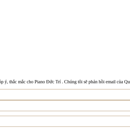
Boston
Schreiner & Söhne
Roland
Wilh. Steinberg
Xem tất cả thương hiệu
p ý, thắc mắc cho Piano Đức Trí . Chúng tôi sẽ phản hồi email của Qu