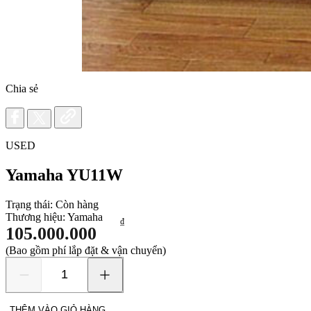
Chia sẻ
USED
Yamaha YU11W
Trạng thái:
Còn hàng
Thương hiệu:
Yamaha
₫
105.000.000
(Bao gồm phí lắp đặt & vận chuyển)
Yamaha
YU11W
số
THÊM VÀO GIỎ HÀNG