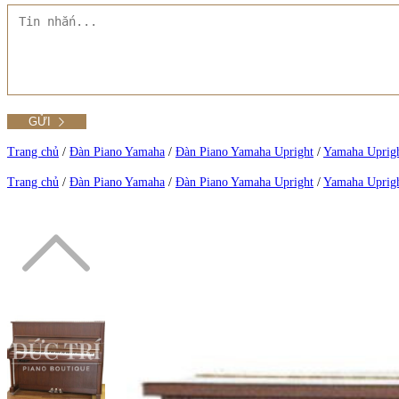
Tất cả Danh mục
Liên hệ Đức Trí Piano Boutique
Xem thêm
Thư viện hình ảnh
Tra cứu số seri piano
Trang chủ
/
Đàn Piano Yamaha
/
Đàn Piano Yamaha Upright
/
Yamaha Uprig
Trang chủ
/
Đàn Piano Yamaha
/
Đàn Piano Yamaha Upright
/
Yamaha Uprig
Xem tất cả sản phẩm tại Đức Trí
Xem thêm