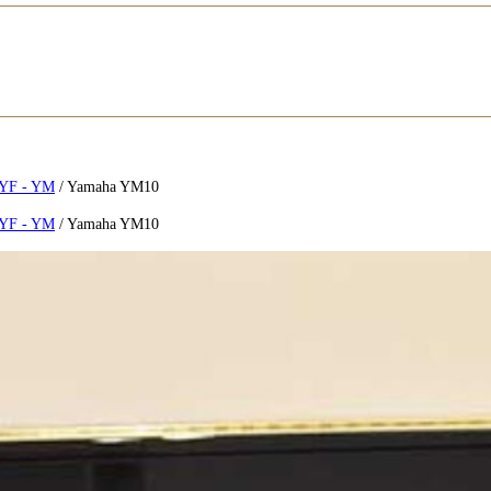
 YF - YM
/
Yamaha YM10
 YF - YM
/
Yamaha YM10