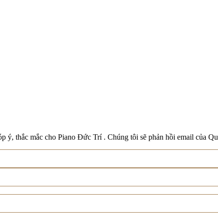
Boston
Schreiner & Söhne
Roland
Wilh. Steinberg
Xem tất cả thương hiệu
p ý, thắc mắc cho Piano Đức Trí . Chúng tôi sẽ phản hồi email của Qu