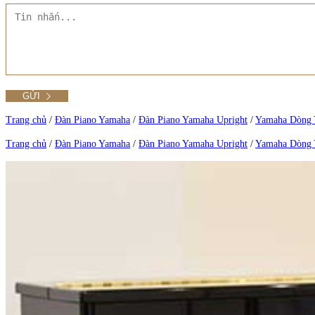
Tất cả Danh mục
Liên hệ Đức Trí Piano Boutique
Xem thêm
Thư viện hình ảnh
Tra cứu số seri piano
Trang chủ
/
Đàn Piano Yamaha
/
Đàn Piano Yamaha Upright
/
Yamaha Dòng
Trang chủ
/
Đàn Piano Yamaha
/
Đàn Piano Yamaha Upright
/
Yamaha Dòng
Xem tất cả sản phẩm tại Đức Trí
Xem thêm