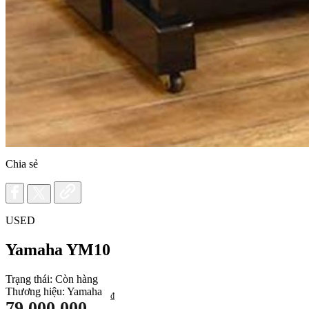
Chia sẻ
USED
Yamaha YM10
Trạng thái:
Còn hàng
Thương hiệu:
Yamaha
₫
79.000.000