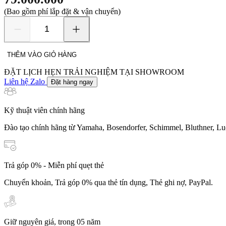
(Bao gồm phí lắp đặt & vận chuyển)
Yamaha
YM10
số
THÊM VÀO GIỎ HÀNG
lượng
ĐẶT LỊCH HẸN TRẢI NGHIỆM TẠI SHOWROOM
Liên hệ Zalo
Đặt hàng ngay
Kỹ thuật viên chính hãng
Đào tạo chính hãng từ Yamaha, Bosendorfer, Schimmel, Bluthner, Lu
Trả góp 0% - Miễn phí quẹt thẻ
Chuyển khoản, Trả góp 0% qua thẻ tín dụng, Thẻ ghi nợ, PayPal.
Giữ nguyên giá, trong 05 năm