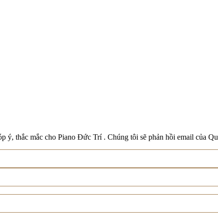
Boston
Schreiner & Söhne
Roland
Wilh. Steinberg
Xem tất cả thương hiệu
p ý, thắc mắc cho Piano Đức Trí . Chúng tôi sẽ phản hồi email của Qu