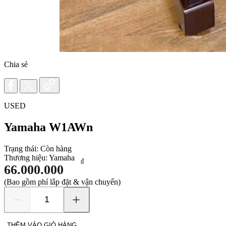
Chia sẻ
USED
Yamaha W1AWn
Trạng thái:
Còn hàng
Thương hiệu:
Yamaha
₫
66.000.000
(Bao gồm phí lắp đặt & vận chuyển)
Yamaha
W1AWn
số
THÊM VÀO GIỎ HÀNG