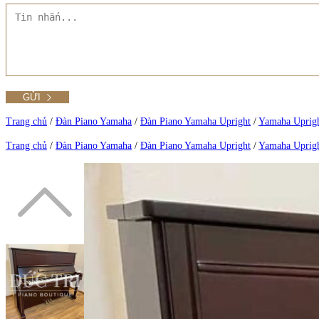
Liên hệ Đức Trí Piano Boutique
Thư viện hình ảnh
Tra cứu số seri piano
Trang chủ
/
Đàn Piano Yamaha
/
Đàn Piano Yamaha Upright
/
Yamaha Uprig
Trang chủ
/
Đàn Piano Yamaha
/
Đàn Piano Yamaha Upright
/
Yamaha Uprig
Xem tất cả phụ kiện
Xem thêm
Xem tất cả sản phẩm