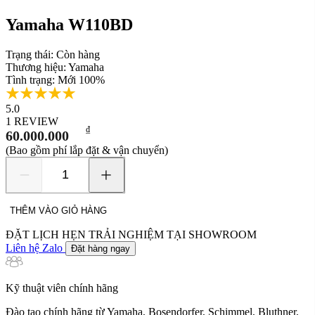
Yamaha W110BD
Trạng thái:
Còn hàng
Thương hiệu:
Yamaha
Tình trạng:
Mới 100%
5.0
1 REVIEW
₫
60.000.000
(Bao gồm phí lắp đặt & vận chuyển)
Yamaha
W110BD
số
THÊM VÀO GIỎ HÀNG
lượng
ĐẶT LỊCH HẸN TRẢI NGHIỆM TẠI SHOWROOM
Liên hệ Zalo
Đặt hàng ngay
Kỹ thuật viên chính hãng
Đào tạo chính hãng từ Yamaha, Bosendorfer, Schimmel, Bluthner,