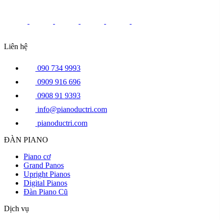
Liên hệ
090 734 9993
0909 916 696
0908 91 9393
info@pianoductri.com
pianoductri.com
ĐÀN PIANO
Piano cơ
Grand Panos
Upright Pianos
Digital Pianos
Đàn Piano Cũ
Dịch vụ