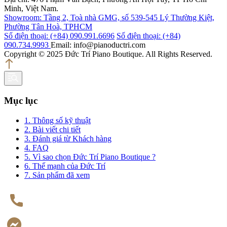
Minh, Việt Nam.
Showroom: Tầng 2, Toà nhà GMG, số 539-545 Lý Thường Kiệt,
Phường Tân Hoà, TPHCM
Số điện thoại: (+84) 090.991.6696
Số điện thoại: (+84)
090.734.9993
Email: info@pianoductri.com
Copyright © 2025 Đức Trí Piano Boutique. All Rights Reserved.
Mục lục
1. Thông số kỹ thuật
2. Bài viết chi tiết
3. Đánh giá từ Khách hàng
4. FAQ
5. Vì sao chọn Đức Trí Piano Boutique ?
6. Thế mạnh của Đức Trí
7. Sản phẩm đã xem