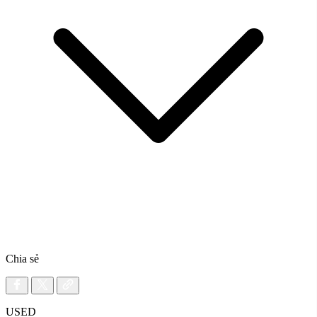
Chia sẻ
USED