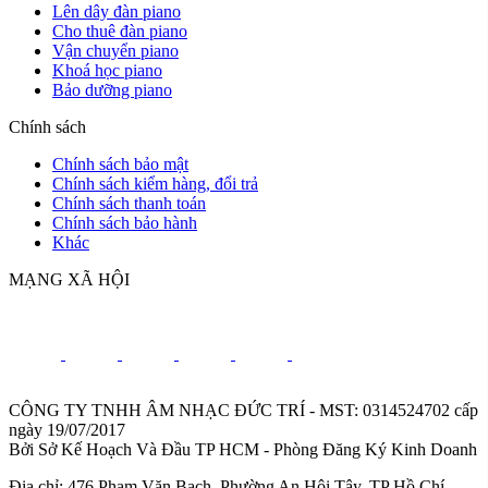
Lên dây đàn piano
Cho thuê đàn piano
Vận chuyển piano
Khoá học piano
Bảo dưỡng piano
Chính sách
Chính sách bảo mật
Chính sách kiểm hàng, đổi trả
Chính sách thanh toán
Chính sách bảo hành
Khác
MẠNG XÃ HỘI
CÔNG TY TNHH ÂM NHẠC ĐỨC TRÍ - MST: 0314524702 cấp
ngày 19/07/2017
Bởi Sở Kế Hoạch Và Đầu TP HCM - Phòng Đăng Ký Kinh Doanh
Địa chỉ: 476 Phạm Văn Bạch, Phường An Hội Tây, TP Hồ Chí