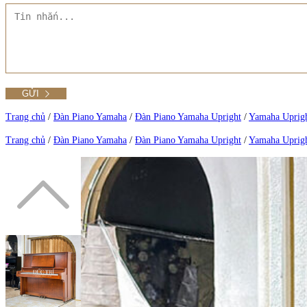
Tất cả Danh mục
Liên hệ Đức Trí Piano Boutique
Xem thêm
Thư viện hình ảnh
Tra cứu số seri piano
Trang chủ
/
Đàn Piano Yamaha
/
Đàn Piano Yamaha Upright
/
Yamaha Uprig
Trang chủ
/
Đàn Piano Yamaha
/
Đàn Piano Yamaha Upright
/
Yamaha Uprig
Xem tất cả sản phẩm tại Đức Trí
Xem thêm