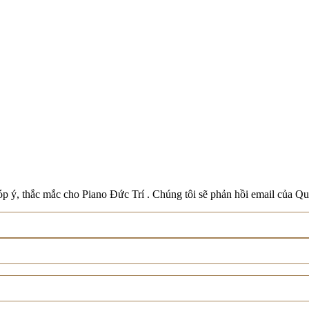
Boston
Schreiner & Söhne
Roland
Wilh. Steinberg
Xem tất cả thương hiệu
p ý, thắc mắc cho Piano Đức Trí . Chúng tôi sẽ phản hồi email của Qu