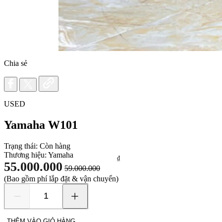
Chia sẻ
USED
Yamaha W101
Trạng thái:
Còn hàng
Thương hiệu:
Yamaha
₫
55.000.000
59.000.000
(Bao gồm phí lắp đặt & vận chuyển)
Yamaha
W101
số
THÊM VÀO GIỎ HÀNG