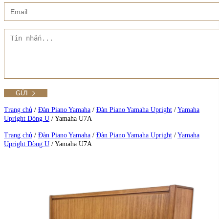
Xem thêm
Showroom CMT8
Tất cả Danh mục
Liên hệ Đức Trí Piano Boutique
Xem thêm
Thư viện hình ảnh
Tra cứu số seri piano
Trang chủ
/
Đàn Piano Yamaha
/
Đàn Piano Yamaha Upright
/
Yamaha
Upright Dòng U
/
Yamaha U7A
Xem tất cả sản phẩm tại Đức Trí
Trang chủ
/
Đàn Piano Yamaha
/
Đàn Piano Yamaha Upright
/
Yamaha
Upright Dòng U
/
Yamaha U7A
Xem thêm