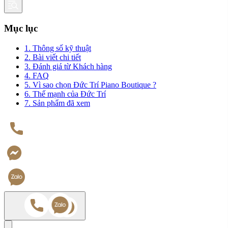
Mục lục
1. Thông số kỹ thuật
2. Bài viết chi tiết
3. Đánh giá từ Khách hàng
4. FAQ
5. Vì sao chọn Đức Trí Piano Boutique ?
6. Thế mạnh của Đức Trí
7. Sản phẩm đã xem