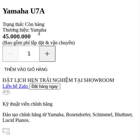
Yamaha U7A
Trạng thái:
Còn hàng
Thương hiệu:
Yamaha
₫
45.000.000
(Bao gồm phí lắp đặt & vận chuyển)
Yamaha
U7A
số
THÊM VÀO GIỎ HÀNG
lượng
ĐẶT LỊCH HẸN TRẢI NGHIỆM TẠI SHOWROOM
Liên hệ Zalo
Đặt hàng ngay
Kỹ thuật viên chính hãng
Đào tạo chính hãng từ Yamaha, Bosendorfer, Schimmel, Bluthner,
Lucid Pianos.