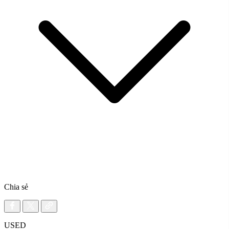
Chia sẻ
USED