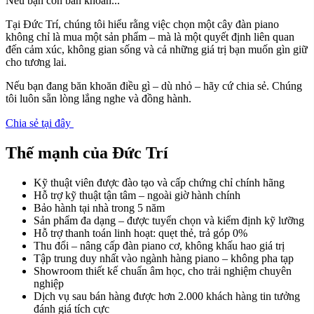
Nếu bạn còn băn khoăn...
Tại Đức Trí, chúng tôi hiểu rằng việc chọn một cây đàn piano
không chỉ là mua một sản phẩm – mà là một quyết định liên quan
đến cảm xúc, không gian sống và cả những giá trị bạn muốn gìn giữ
cho tương lai.
Nếu bạn đang băn khoăn điều gì – dù nhỏ – hãy cứ chia sẻ. Chúng
tôi luôn sẵn lòng lắng nghe và đồng hành.
Chia sẻ tại đây
Thế mạnh của Đức Trí
Kỹ thuật viên được đào tạo và cấp chứng chỉ chính hãng
Hỗ trợ kỹ thuật tận tâm – ngoài giờ hành chính
Bảo hành tại nhà trong 5 năm
Sản phẩm đa dạng – được tuyển chọn và kiểm định kỹ lưỡng
Hỗ trợ thanh toán linh hoạt: quẹt thẻ, trả góp 0%
Thu đổi – nâng cấp đàn piano cơ, không khấu hao giá trị
Tập trung duy nhất vào ngành hàng piano – không pha tạp
Showroom thiết kế chuẩn âm học, cho trải nghiệm chuyên
nghiệp
Dịch vụ sau bán hàng được hơn 2.000 khách hàng tin tưởng
đánh giá tích cực