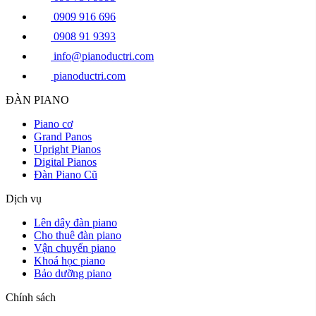
0909 916 696
0908 91 9393
info@pianoductri.com
pianoductri.com
ĐÀN PIANO
Piano cơ
Grand Panos
Upright Pianos
Digital Pianos
Đàn Piano Cũ
Dịch vụ
Lên dây đàn piano
Cho thuê đàn piano
Vận chuyển piano
Khoá học piano
Bảo dưỡng piano
Chính sách