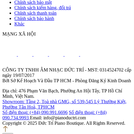
Chính sách bảo mật
Chính sách kiểm hàng, đổi trả
Chính sách thanh toán
Chính sách bảo hành
Khác
MẠNG XÃ HỘI
CÔNG TY TNHH ÂM NHẠC ĐỨC TRÍ - MST: 0314524702 cấp
ngày 19/07/2017
Bởi Sở Kế Hoạch Và Đầu TP HCM - Phòng Đăng Ký Kinh Doanh
Địa chỉ: 476 Phạm Văn Bạch, Phường An Hội Tây, TP Hồ Chí
Minh, Việt Nam.
Showroom: Tầng 2, Toà nhà GMG, số 539-545 Lý Thường Kiệt,
Phường Tân Hoà, TPHCM
Số điện thoại: (+84) 090.991.6696
Số điện thoại: (+84)
090.734.9993
Email: info@pianoductri.com
Copyright © 2025 Đức Trí Piano Boutique. All Rights Reserved.