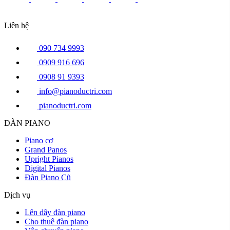
Liên hệ
090 734 9993
0909 916 696
0908 91 9393
info@pianoductri.com
pianoductri.com
ĐÀN PIANO
Piano cơ
Grand Panos
Upright Pianos
Digital Pianos
Đàn Piano Cũ
Dịch vụ
Lên dây đàn piano
Cho thuê đàn piano