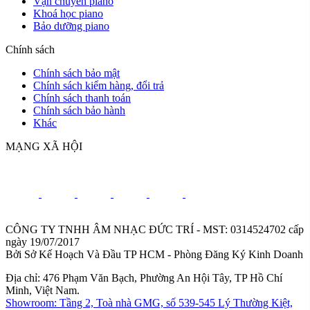
Vận chuyển piano
Khoá học piano
Bảo dưỡng piano
Chính sách
Chính sách bảo mật
Chính sách kiểm hàng, đổi trả
Chính sách thanh toán
Chính sách bảo hành
Khác
MẠNG XÃ HỘI
CÔNG TY TNHH ÂM NHẠC ĐỨC TRÍ - MST: 0314524702 cấp
ngày 19/07/2017
Bởi Sở Kế Hoạch Và Đầu TP HCM - Phòng Đăng Ký Kinh Doanh
Địa chỉ: 476 Phạm Văn Bạch, Phường An Hội Tây, TP Hồ Chí
Minh, Việt Nam.
Showroom: Tầng 2, Toà nhà GMG, số 539-545 Lý Thường Kiệt,