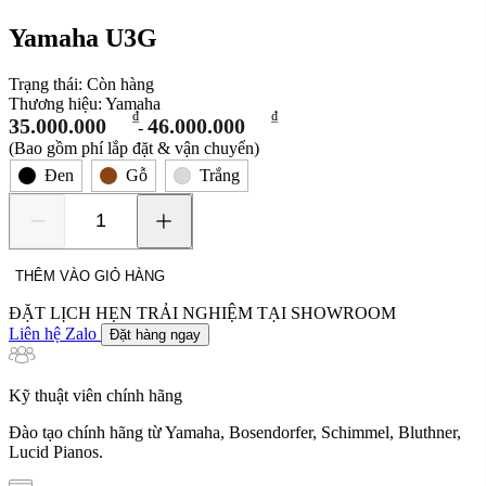
Yamaha U3G
Trạng thái:
Còn hàng
Thương hiệu:
Yamaha
₫
₫
35.000.000
46.000.000
-
(Bao gồm phí lắp đặt & vận chuyển)
Đen
Gỗ
Trắng
Yamaha
U3G
số
THÊM VÀO GIỎ HÀNG
lượng
ĐẶT LỊCH HẸN TRẢI NGHIỆM TẠI SHOWROOM
Liên hệ Zalo
Đặt hàng ngay
Kỹ thuật viên chính hãng
Đào tạo chính hãng từ Yamaha, Bosendorfer, Schimmel, Bluthner,
Lucid Pianos.