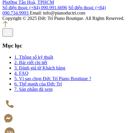
Phường Tân Hoà, TPHCM
Số điện thoại: (+84) 090.991.6696
Số điện thoại: (+84)
090.734.9993
Email: info@pianoductri.com
Copyright © 2025 Đức Trí Piano Boutique. All Rights Reserved.
Mục lục
1. Thông số kỹ thuật
2. Bài viết chi tiết
3. Đánh giá từ Khách hàng
4. FAQ
5. Vì sao chọn Đức Trí Piano Boutique ?
6. Thế mạnh của Đức Trí
7. Sản phẩm đã xem