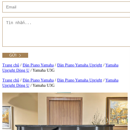
Xem thêm
Showroom CMT8
Tất cả Danh mục
Liên hệ Đức Trí Piano Boutique
Xem thêm
Thư viện hình ảnh
Tra cứu số seri piano
Trang chủ
/
Đàn Piano Yamaha
/
Đàn Piano Yamaha Upright
/
Yamaha
Upright Dòng U
/
Yamaha U3G
Xem tất cả sản phẩm tại Đức Trí
Trang chủ
/
Đàn Piano Yamaha
/
Đàn Piano Yamaha Upright
/
Yamaha
Upright Dòng U
/
Yamaha U3G
Xem thêm