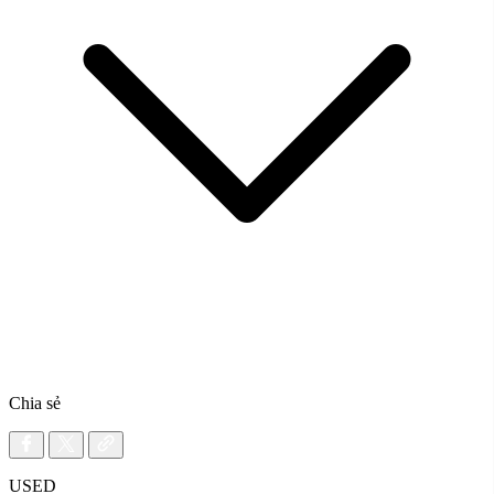
Chia sẻ
USED