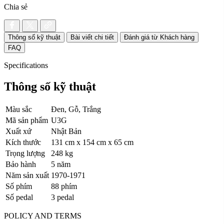
Chia sẻ
Thông số kỹ thuật
Bài viết chi tiết
Đánh giá từ Khách hàng
FAQ
Specifications
Thông số kỹ thuật
Màu sắc
Đen, Gỗ, Trắng
Mã sản phẩm
U3G
Xuất xứ
Nhật Bản
Kích thước
131 cm x 154 cm x 65 cm
Trọng lượng
248 kg
Bảo hành
5 năm
Năm sản xuất
1970-1971
Số phím
88 phím
Số pedal
3 pedal
POLICY AND TERMS