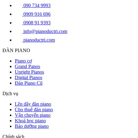
090 734 9993
0909 916 696
0908 91 9393
info@pianoductri.com
pianoductri.com
ĐÀN PIANO
Piano cơ
Grand Panos
Upright Pianos
Digital Pianos
Đàn Piano Cũ
Dịch vụ
Lên dây đàn piano
Cho thuê đàn piano
Vận chuyển piano
Khoá học piano
Bảo dưỡng piano
Chính sách