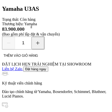
Yamaha U3AS
Trạng thái:
Còn hàng
Thương hiệu:
Yamaha
₫
83.900.000
(Bao gồm phí lắp đặt & vận chuyển)
Yamaha
U3AS
số
THÊM VÀO GIỎ HÀNG
lượng
ĐẶT LỊCH HẸN TRẢI NGHIỆM TẠI SHOWROOM
Liên hệ Zalo
Đặt hàng ngay
Kỹ thuật viên chính hãng
Đào tạo chính hãng từ Yamaha, Bosendorfer, Schimmel, Bluthner,
Lucid Pianos.