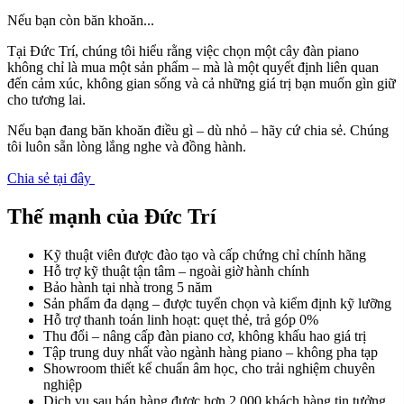
Nếu bạn còn băn khoăn...
Tại Đức Trí, chúng tôi hiểu rằng việc chọn một cây đàn piano
không chỉ là mua một sản phẩm – mà là một quyết định liên quan
đến cảm xúc, không gian sống và cả những giá trị bạn muốn gìn giữ
cho tương lai.
Nếu bạn đang băn khoăn điều gì – dù nhỏ – hãy cứ chia sẻ. Chúng
tôi luôn sẵn lòng lắng nghe và đồng hành.
Chia sẻ tại đây
Thế mạnh của Đức Trí
Kỹ thuật viên được đào tạo và cấp chứng chỉ chính hãng
Hỗ trợ kỹ thuật tận tâm – ngoài giờ hành chính
Bảo hành tại nhà trong 5 năm
Sản phẩm đa dạng – được tuyển chọn và kiểm định kỹ lưỡng
Hỗ trợ thanh toán linh hoạt: quẹt thẻ, trả góp 0%
Thu đổi – nâng cấp đàn piano cơ, không khấu hao giá trị
Tập trung duy nhất vào ngành hàng piano – không pha tạp
Showroom thiết kế chuẩn âm học, cho trải nghiệm chuyên
nghiệp
Dịch vụ sau bán hàng được hơn 2.000 khách hàng tin tưởng