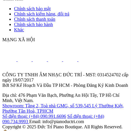
Chính sách bảo mật
Chính sách kiểm hàng, đổi trả
Chính sách thanh toán
Chính sách bảo hành
Khác
MẠNG XÃ HỘI
CÔNG TY TNHH ÂM NHẠC ĐỨC TRÍ - MST: 0314524702 cấp
ngày 19/07/2017
Bởi Sở Kế Hoạch Và Đầu TP HCM - Phòng Đăng Ký Kinh Doanh
Địa chỉ: 476 Phạm Văn Bạch, Phường An Hội Tây, TP Hồ Chí
Minh, Việt Nam.
Showroom: Tầng 2, Toà nhà GMG, số 539-545 Lý Thường Kiệt,
Phường Tân Hoà, TPHCM
Số điện thoại: (+84) 090.991.6696
Số điện thoại: (+84)
090.734.9993
Email: info@pianoductri.com
Copyright © 2025 Đức Trí Piano Boutique. All Rights Reserved.