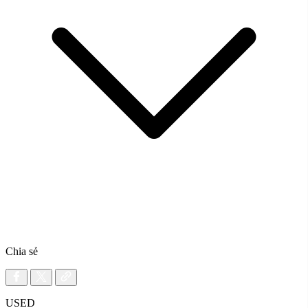
Chia sẻ
USED