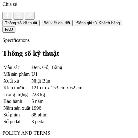
Chia sẻ
Thông số kỹ thuật
Bài viết chi tiết
Đánh giá từ Khách hàng
FAQ
Specifications
Thông số kỹ thuật
Màu sắc
Đen, Gỗ, Trắng
Mã sản phẩm
U1
Xuất xứ
Nhật Bản
Kích thước
121 cm x 153 cm x 62 cm
Trọng lượng
228 kg
Bảo hành
5 năm
Năm sản xuất
1996
Số phím
88 phím
Số pedal
3 pedal
POLICY AND TERMS