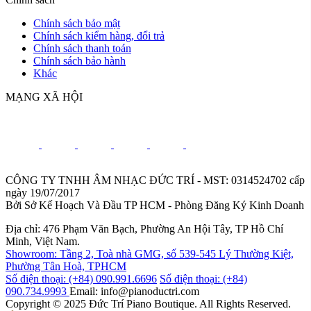
Chính sách bảo mật
Chính sách kiểm hàng, đổi trả
Chính sách thanh toán
Chính sách bảo hành
Khác
MẠNG XÃ HỘI
CÔNG TY TNHH ÂM NHẠC ĐỨC TRÍ - MST: 0314524702 cấp
ngày 19/07/2017
Bởi Sở Kế Hoạch Và Đầu TP HCM - Phòng Đăng Ký Kinh Doanh
Địa chỉ: 476 Phạm Văn Bạch, Phường An Hội Tây, TP Hồ Chí
Minh, Việt Nam.
Showroom: Tầng 2, Toà nhà GMG, số 539-545 Lý Thường Kiệt,
Phường Tân Hoà, TPHCM
Số điện thoại: (+84) 090.991.6696
Số điện thoại: (+84)
090.734.9993
Email: info@pianoductri.com
Copyright © 2025 Đức Trí Piano Boutique. All Rights Reserved.