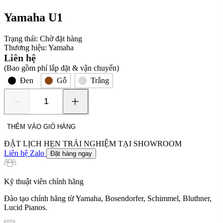
Yamaha U1
Trạng thái:
Chờ đặt hàng
Thương hiệu:
Yamaha
Liên hệ
(Bao gồm phí lắp đặt & vận chuyển)
Đen
Gỗ
Trắng
Yamaha
U1
số
THÊM VÀO GIỎ HÀNG
lượng
ĐẶT LỊCH HẸN TRẢI NGHIỆM TẠI SHOWROOM
Liên hệ Zalo
Đặt hàng ngay
Kỹ thuật viên chính hãng
Đào tạo chính hãng từ Yamaha, Bosendorfer, Schimmel, Bluthner,
Lucid Pianos.