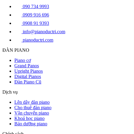
090 734 9993
0909 916 696
0908 91 9393
info@pianoductri.com
pianoductri.com
ĐÀN PIANO
Piano cơ
Grand Panos
Upright Pianos
Digital Pianos
Đàn Piano Cũ
Dịch vụ
Lên dây đàn piano
Cho thuê đàn piano
Vận chuyển piano
Khoá học piano
Bảo dưỡng piano
Chính sách