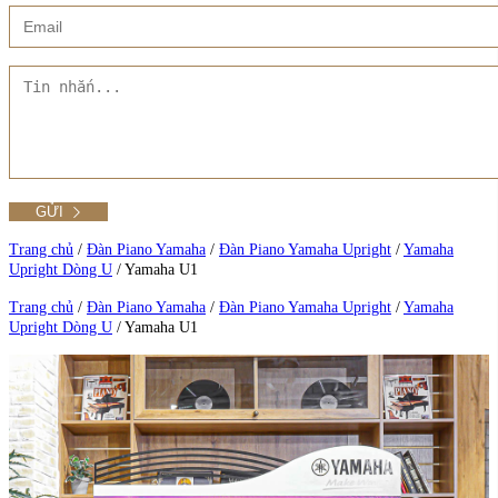
Showroom CMT8
Xem thêm
Liên hệ Đức Trí Piano Boutique
Thư viện hình ảnh
Tra cứu số seri piano
Xem tất cả sản phẩm
Tất cả Danh mục
Xem tất cả dịch vụ
Xem thêm
Xem thêm
Xem thêm
Trang chủ
/
Đàn Piano Yamaha
/
Đàn Piano Yamaha Upright
/
Yamaha
Upright Dòng U
/
Yamaha U1
Trang chủ
/
Đàn Piano Yamaha
/
Đàn Piano Yamaha Upright
/
Yamaha
Upright Dòng U
/
Yamaha U1
Xem tất cả sản phẩm tại Đức Trí
Xem thêm