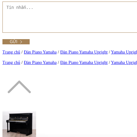
Tất cả Danh mục
Liên hệ Đức Trí Piano Boutique
Xem thêm
Thư viện hình ảnh
Tra cứu số seri piano
Trang chủ
/
Đàn Piano Yamaha
/
Đàn Piano Yamaha Upright
/
Yamaha Uprig
Trang chủ
/
Đàn Piano Yamaha
/
Đàn Piano Yamaha Upright
/
Yamaha Uprig
Xem tất cả sản phẩm tại Đức Trí
Xem thêm