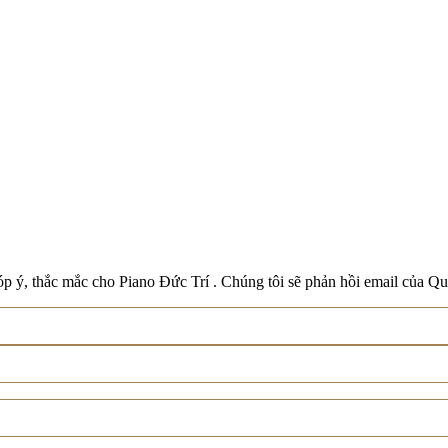
Boston
Schreiner & Söhne
Roland
Wilh. Steinberg
Xem tất cả thương hiệu
p ý, thắc mắc cho Piano Đức Trí . Chúng tôi sẽ phản hồi email của Qu