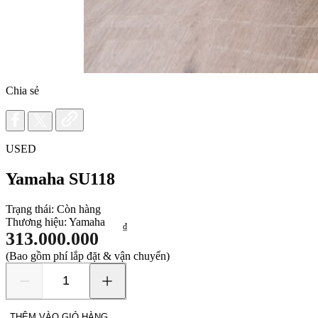
Chia sẻ
USED
Yamaha SU118
Trạng thái:
Còn hàng
Thương hiệu:
Yamaha
₫
313.000.000
(Bao gồm phí lắp đặt & vận chuyển)
Yamaha
SU118
số
THÊM VÀO GIỎ HÀNG