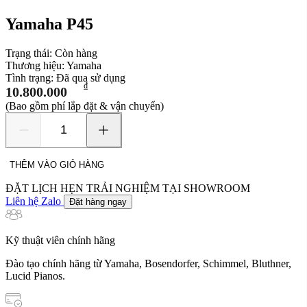
Yamaha P45
Trạng thái:
Còn hàng
Thương hiệu:
Yamaha
Tình trạng:
Đã qua sử dụng
₫
10.800.000
(Bao gồm phí lắp đặt & vận chuyển)
Yamaha
P45
số
THÊM VÀO GIỎ HÀNG
lượng
ĐẶT LỊCH HẸN TRẢI NGHIỆM TẠI SHOWROOM
Liên hệ Zalo
Đặt hàng ngay
Kỹ thuật viên chính hãng
Đào tạo chính hãng từ Yamaha, Bosendorfer, Schimmel, Bluthner,
Lucid Pianos.