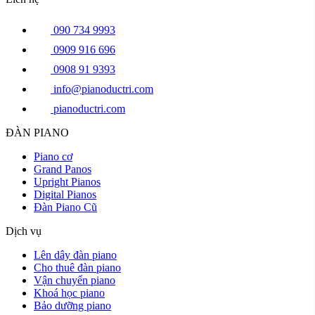
090 734 9993
0909 916 696
0908 91 9393
info@pianoductri.com
pianoductri.com
ĐÀN PIANO
Piano cơ
Grand Panos
Upright Pianos
Digital Pianos
Đàn Piano Cũ
Dịch vụ
Lên dây đàn piano
Cho thuê đàn piano
Vận chuyển piano
Khoá học piano
Bảo dưỡng piano