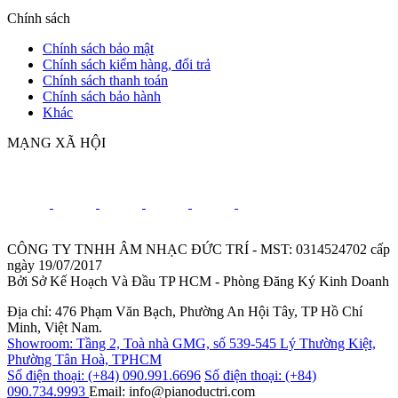
Chính sách
Chính sách bảo mật
Chính sách kiểm hàng, đổi trả
Chính sách thanh toán
Chính sách bảo hành
Khác
MẠNG XÃ HỘI
CÔNG TY TNHH ÂM NHẠC ĐỨC TRÍ - MST: 0314524702 cấp
ngày 19/07/2017
Bởi Sở Kế Hoạch Và Đầu TP HCM - Phòng Đăng Ký Kinh Doanh
Địa chỉ: 476 Phạm Văn Bạch, Phường An Hội Tây, TP Hồ Chí
Minh, Việt Nam.
Showroom: Tầng 2, Toà nhà GMG, số 539-545 Lý Thường Kiệt,
Phường Tân Hoà, TPHCM
Số điện thoại: (+84) 090.991.6696
Số điện thoại: (+84)
090.734.9993
Email: info@pianoductri.com