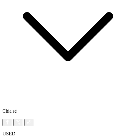
Chia sẻ
USED