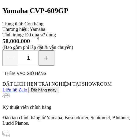
Yamaha CVP-609GP
Trạng thái:
Còn hàng
Thương hiệu:
Yamaha
Tình trạng:
Đã qua sử dụng
₫
58.000.000
(Bao gồm phí lắp đặt & vận chuyển)
Yamaha
CVP-
609GP
THÊM VÀO GIỎ HÀNG
số
lượng
ĐẶT LỊCH HẸN TRẢI NGHIỆM TẠI SHOWROOM
Liên hệ Zalo
Đặt hàng ngay
Kỹ thuật viên chính hãng
Đào tạo chính hãng từ Yamaha, Bosendorfer, Schimmel, Bluthner,
Lucid Pianos.