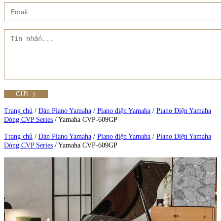
Xem thêm
Showroom CMT8
Tất cả Danh mục
Liên hệ Đức Trí Piano Boutique
Xem thêm
Thư viện hình ảnh
Tra cứu số seri piano
Trang chủ
/
Đàn Piano Yamaha
/
Piano điện Yamaha
/
Piano Điện Yamaha
Dòng CVP Series
/
Yamaha CVP-609GP
Xem tất cả sản phẩm tại Đức Trí
Trang chủ
/
Đàn Piano Yamaha
/
Piano điện Yamaha
/
Piano Điện Yamaha
Dòng CVP Series
/
Yamaha CVP-609GP
Xem thêm