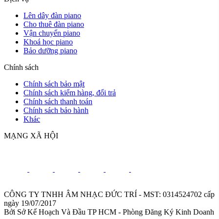
Lên dây đàn piano
Cho thuê đàn piano
Vận chuyển piano
Khoá học piano
Bảo dưỡng piano
Chính sách
Chính sách bảo mật
Chính sách kiểm hàng, đổi trả
Chính sách thanh toán
Chính sách bảo hành
Khác
MẠNG XÃ HỘI
CÔNG TY TNHH ÂM NHẠC ĐỨC TRÍ - MST: 0314524702 cấp
ngày 19/07/2017
Bởi Sở Kế Hoạch Và Đầu TP HCM - Phòng Đăng Ký Kinh Doanh