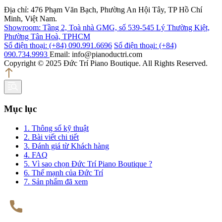
Địa chỉ: 476 Phạm Văn Bạch, Phường An Hội Tây, TP Hồ Chí
Minh, Việt Nam.
Showroom: Tầng 2, Toà nhà GMG, số 539-545 Lý Thường Kiệt,
Phường Tân Hoà, TPHCM
Số điện thoại: (+84) 090.991.6696
Số điện thoại: (+84)
090.734.9993
Email: info@pianoductri.com
Copyright © 2025 Đức Trí Piano Boutique. All Rights Reserved.
Mục lục
1. Thông số kỹ thuật
2. Bài viết chi tiết
3. Đánh giá từ Khách hàng
4. FAQ
5. Vì sao chọn Đức Trí Piano Boutique ?
6. Thế mạnh của Đức Trí
7. Sản phẩm đã xem