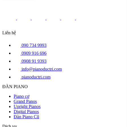
Liên hệ
090 734 9993
0909 916 696
0908 91 9393
info@pianoductri.com
pianoductri.com
ĐÀN PIANO
Piano cơ
Grand Panos
Upright Pianos
Digital Pianos
Đàn Piano Cũ
Dịch vụ