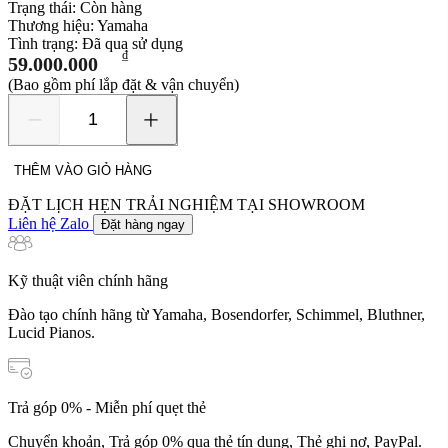
Trạng thái:
Còn hàng
Thương hiệu:
Yamaha
Tình trạng:
Đã qua sử dụng
₫
59.000.000
(Bao gồm phí lắp đặt & vận chuyển)
Yamaha
CVP-
609
THÊM VÀO GIỎ HÀNG
số
lượng
ĐẶT LỊCH HẸN TRẢI NGHIỆM TẠI SHOWROOM
Liên hệ Zalo
Đặt hàng ngay
Kỹ thuật viên chính hãng
Đào tạo chính hãng từ Yamaha, Bosendorfer, Schimmel, Bluthner,
Lucid Pianos.
Trả góp 0% - Miễn phí quẹt thẻ
Chuyển khoản, Trả góp 0% qua thẻ tín dụng, Thẻ ghi nợ, PayPal.