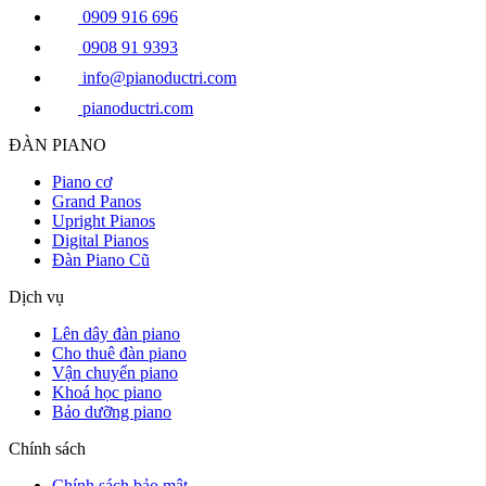
0909 916 696
0908 91 9393
info@pianoductri.com
pianoductri.com
ĐÀN PIANO
Piano cơ
Grand Panos
Upright Pianos
Digital Pianos
Đàn Piano Cũ
Dịch vụ
Lên dây đàn piano
Cho thuê đàn piano
Vận chuyển piano
Khoá học piano
Bảo dưỡng piano
Chính sách
Chính sách bảo mật