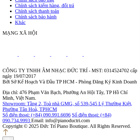
Chính sách kiểm hàng, đổi trả
Chính sách thanh toán
Chính sách bảo hành
Khác
MẠNG XÃ HỘI
CÔNG TY TNHH ÂM NHẠC ĐỨC TRÍ - MST: 0314524702 cấp
ngày 19/07/2017
Bởi Sở Kế Hoạch Và Đầu TP HCM - Phòng Đăng Ký Kinh Doanh
Địa chỉ: 476 Phạm Văn Bạch, Phường An Hội Tây, TP Hồ Chí
Minh, Việt Nam.
Showroom: Tầng 2, Toà nhà GMG, số 539-545 Lý Thường Kiệt,
Phường Tân Hoà, TPHCM
Số điện thoại: (+84) 090.991.6696
Số điện thoại: (+84)
090.734.9993
Email: info@pianoductri.com
Copyright © 2025 Đức Trí Piano Boutique. All Rights Reserved.