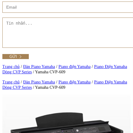
Xem thêm
Showroom CMT8
Tất cả Danh mục
Liên hệ Đức Trí Piano Boutique
Xem thêm
Thư viện hình ảnh
Tra cứu số seri piano
Trang chủ
/
Đàn Piano Yamaha
/
Piano điện Yamaha
/
Piano Điện Yamaha
Dòng CVP Series
/
Yamaha CVP-609
Xem tất cả sản phẩm tại Đức Trí
Trang chủ
/
Đàn Piano Yamaha
/
Piano điện Yamaha
/
Piano Điện Yamaha
Dòng CVP Series
/
Yamaha CVP-609
Xem thêm