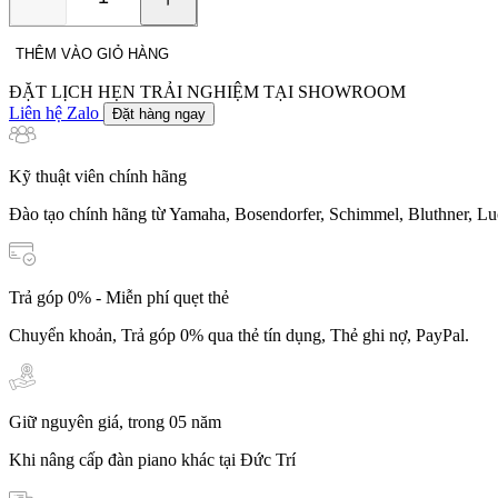
Yamaha
CSP-
255
THÊM VÀO GIỎ HÀNG
số
lượng
ĐẶT LỊCH HẸN TRẢI NGHIỆM TẠI SHOWROOM
Liên hệ Zalo
Đặt hàng ngay
Kỹ thuật viên chính hãng
Đào tạo chính hãng từ Yamaha, Bosendorfer, Schimmel, Bluthner, Lu
Trả góp 0% - Miễn phí quẹt thẻ
Chuyển khoản, Trả góp 0% qua thẻ tín dụng, Thẻ ghi nợ, PayPal.
Giữ nguyên giá, trong 05 năm
Khi nâng cấp đàn piano khác tại Đức Trí