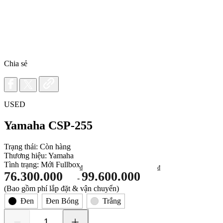
Chia sẻ
USED
Yamaha CSP-255
Trạng thái:
Còn hàng
Thương hiệu:
Yamaha
Tình trạng:
Mới Fullbox
₫
₫
76.300.000
99.600.000
-
(Bao gồm phí lắp đặt & vận chuyển)
Đen Bóng
Đen
Trắng