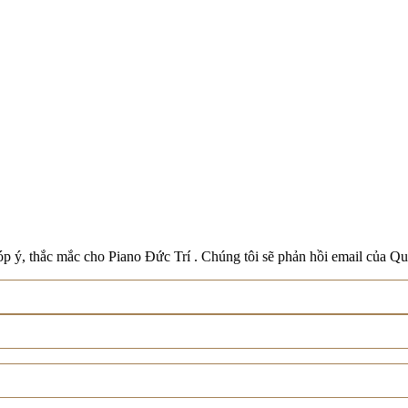
Boston
Schreiner & Söhne
Roland
Wilh. Steinberg
Xem tất cả thương hiệu
p ý, thắc mắc cho Piano Đức Trí . Chúng tôi sẽ phản hồi email của Qu