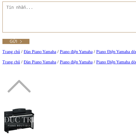
Tất cả Danh mục
Liên hệ Đức Trí Piano Boutique
Xem thêm
Thư viện hình ảnh
Tra cứu số seri piano
Trang chủ
/
Đàn Piano Yamaha
/
Piano điện Yamaha
/
Piano Điện Yamaha dò
Trang chủ
/
Đàn Piano Yamaha
/
Piano điện Yamaha
/
Piano Điện Yamaha dò
Xem tất cả sản phẩm tại Đức Trí
Xem thêm