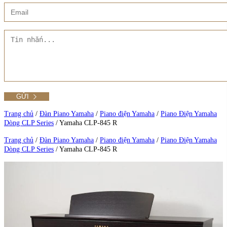
Xem thêm
Showroom CMT8
Tất cả Danh mục
Liên hệ Đức Trí Piano Boutique
Xem thêm
Thư viện hình ảnh
Tra cứu số seri piano
Trang chủ
/
Đàn Piano Yamaha
/
Piano điện Yamaha
/
Piano Điện Yamaha
Dòng CLP Series
/
Yamaha CLP-845 R
Xem tất cả sản phẩm tại Đức Trí
Trang chủ
/
Đàn Piano Yamaha
/
Piano điện Yamaha
/
Piano Điện Yamaha
Dòng CLP Series
/
Yamaha CLP-845 R
Xem thêm