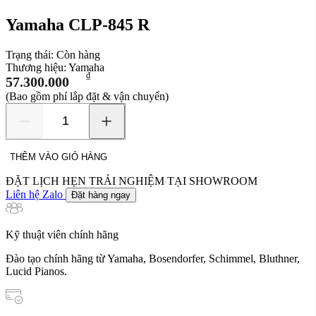
Yamaha CLP-845 R
Trạng thái:
Còn hàng
Thương hiệu:
Yamaha
₫
57.300.000
(Bao gồm phí lắp đặt & vận chuyển)
Yamaha
CLP-
845
THÊM VÀO GIỎ HÀNG
R
số
ĐẶT LỊCH HẸN TRẢI NGHIỆM TẠI SHOWROOM
lượng
Liên hệ Zalo
Đặt hàng ngay
Kỹ thuật viên chính hãng
Đào tạo chính hãng từ Yamaha, Bosendorfer, Schimmel, Bluthner,
Lucid Pianos.