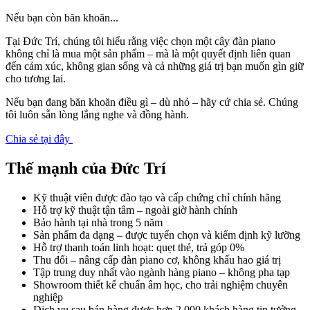
Nếu bạn còn băn khoăn...
Tại Đức Trí, chúng tôi hiểu rằng việc chọn một cây đàn piano
không chỉ là mua một sản phẩm – mà là một quyết định liên quan
đến cảm xúc, không gian sống và cả những giá trị bạn muốn gìn giữ
cho tương lai.
Nếu bạn đang băn khoăn điều gì – dù nhỏ – hãy cứ chia sẻ. Chúng
tôi luôn sẵn lòng lắng nghe và đồng hành.
Chia sẻ tại đây
Thế mạnh của Đức Trí
Kỹ thuật viên được đào tạo và cấp chứng chỉ chính hãng
Hỗ trợ kỹ thuật tận tâm – ngoài giờ hành chính
Bảo hành tại nhà trong 5 năm
Sản phẩm đa dạng – được tuyển chọn và kiểm định kỹ lưỡng
Hỗ trợ thanh toán linh hoạt: quẹt thẻ, trả góp 0%
Thu đổi – nâng cấp đàn piano cơ, không khấu hao giá trị
Tập trung duy nhất vào ngành hàng piano – không pha tạp
Showroom thiết kế chuẩn âm học, cho trải nghiệm chuyên
nghiệp
Dịch vụ sau bán hàng được hơn 2.000 khách hàng tin tưởng