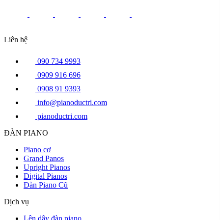
Liên hệ
090 734 9993
0909 916 696
0908 91 9393
info@pianoductri.com
pianoductri.com
ĐÀN PIANO
Piano cơ
Grand Panos
Upright Pianos
Digital Pianos
Đàn Piano Cũ
Dịch vụ
Lên dây đàn piano