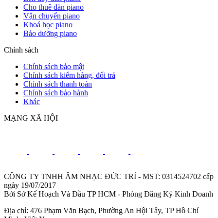
Cho thuê đàn piano
Vận chuyển piano
Khoá học piano
Bảo dưỡng piano
Chính sách
Chính sách bảo mật
Chính sách kiểm hàng, đổi trả
Chính sách thanh toán
Chính sách bảo hành
Khác
MẠNG XÃ HỘI
CÔNG TY TNHH ÂM NHẠC ĐỨC TRÍ - MST: 0314524702 cấp
ngày 19/07/2017
Bởi Sở Kế Hoạch Và Đầu TP HCM - Phòng Đăng Ký Kinh Doanh
Địa chỉ: 476 Phạm Văn Bạch, Phường An Hội Tây, TP Hồ Chí