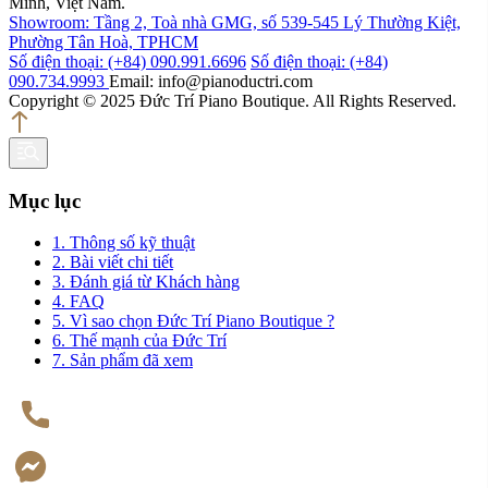
Minh, Việt Nam.
Showroom: Tầng 2, Toà nhà GMG, số 539-545 Lý Thường Kiệt,
Phường Tân Hoà, TPHCM
Số điện thoại: (+84) 090.991.6696
Số điện thoại: (+84)
090.734.9993
Email: info@pianoductri.com
Copyright © 2025 Đức Trí Piano Boutique. All Rights Reserved.
Mục lục
1. Thông số kỹ thuật
2. Bài viết chi tiết
3. Đánh giá từ Khách hàng
4. FAQ
5. Vì sao chọn Đức Trí Piano Boutique ?
6. Thế mạnh của Đức Trí
7. Sản phẩm đã xem