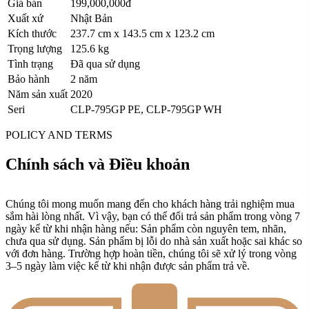
Giá bán
199,000,000đ
Xuất xứ
Nhật Bản
Kích thước
237.7 cm x 143.5 cm x 123.2 cm
Trọng lượng
125.6 kg
Tình trạng
Đã qua sử dụng
Bảo hành
2 năm
Năm sản xuất
2020
Seri
CLP-795GP PE, CLP-795GP WH
POLICY AND TERMS
Chính sách và Điều khoản
Chúng tôi mong muốn mang đến cho khách hàng trải nghiệm mua
sắm hài lòng nhất. Vì vậy, bạn có thể đổi trả sản phẩm trong vòng 7
ngày kể từ khi nhận hàng nếu: Sản phẩm còn nguyên tem, nhãn,
chưa qua sử dụng. Sản phẩm bị lỗi do nhà sản xuất hoặc sai khác so
với đơn hàng. Trường hợp hoàn tiền, chúng tôi sẽ xử lý trong vòng
3–5 ngày làm việc kể từ khi nhận được sản phẩm trả về.