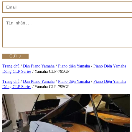
Xem thêm
Showroom CMT8
Tất cả Danh mục
Liên hệ Đức Trí Piano Boutique
Xem thêm
Thư viện hình ảnh
Tra cứu số seri piano
Trang chủ
/
Đàn Piano Yamaha
/
Piano điện Yamaha
/
Piano Điện Yamaha
Dòng CLP Series
/
Yamaha CLP-795GP
Xem tất cả sản phẩm tại Đức Trí
Trang chủ
/
Đàn Piano Yamaha
/
Piano điện Yamaha
/
Piano Điện Yamaha
Dòng CLP Series
/
Yamaha CLP-795GP
Xem thêm