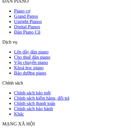
ĐÀN PIANO
Piano cơ
Grand Panos
Upright Pianos
Digital Pianos
Đàn Piano Cũ
Dịch vụ
Lên dây đàn piano
Cho thuê đàn piano
Vận chuyển piano
Khoá học piano
Bảo dưỡng piano
Chính sách
Chính sách bảo mật
Chính sách kiểm hàng, đổi trả
Chính sách thanh toán
Chính sách bảo hành
Khác
MẠNG XÃ HỘI