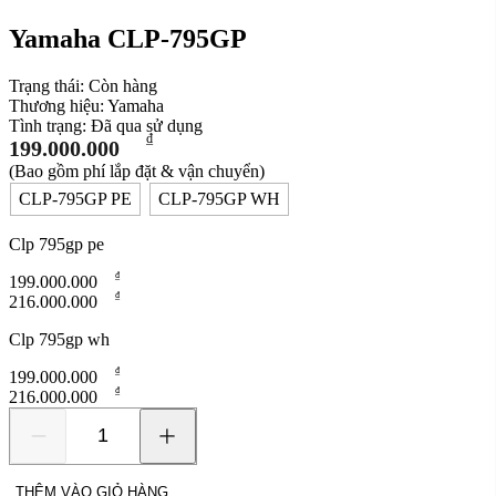
Yamaha CLP-795GP
Trạng thái:
Còn hàng
Thương hiệu:
Yamaha
Tình trạng:
Đã qua sử dụng
₫
199.000.000
(Bao gồm phí lắp đặt & vận chuyển)
CLP-795GP PE
CLP-795GP WH
Clp 795gp pe
₫
199.000.000
₫
216.000.000
Clp 795gp wh
₫
199.000.000
₫
216.000.000
Yamaha
CLP-
795GP
THÊM VÀO GIỎ HÀNG