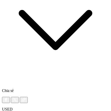
Chia sẻ
USED