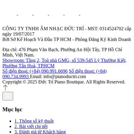
CÔNG TY TNHH ÂM NHẠC ĐỨC TRÍ - MST: 0314524702 cấp
ngày 19/07/2017
Bởi Sở Kế Hoạch Và Đầu TP HCM - Phòng Đăng Ký Kinh Doanh
Địa chỉ: 476 Phạm Văn Bạch, Phường An Hội Tây, TP Hồ Chí
Minh, Việt Nam.
Showroom: Tầng 2, Toà nhà GMG, số 539-545 Lý Thường Kiệt,
Phường Tân Hoà, TPHCM
Số điện thoại: (+84) 090.991.6696
Số điện thoại: (+84)
090.734.9993
Email: info@pianoductri.com
Copyright © 2025 Đức Trí Piano Boutique. All Rights Reserved.
Mục lục
1. Thông số kỹ thuật
2. Bài viết chi tiết
3. Đánh giá từ Khách hàng