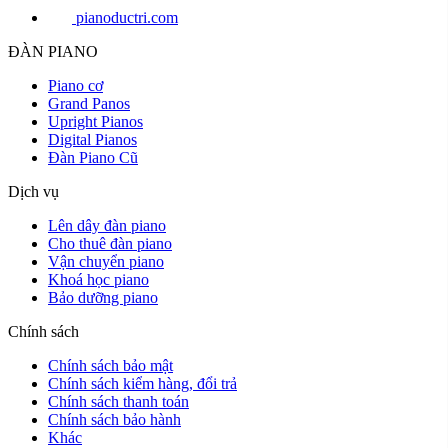
pianoductri.com
ĐÀN PIANO
Piano cơ
Grand Panos
Upright Pianos
Digital Pianos
Đàn Piano Cũ
Dịch vụ
Lên dây đàn piano
Cho thuê đàn piano
Vận chuyển piano
Khoá học piano
Bảo dưỡng piano
Chính sách
Chính sách bảo mật
Chính sách kiểm hàng, đổi trả
Chính sách thanh toán
Chính sách bảo hành
Khác