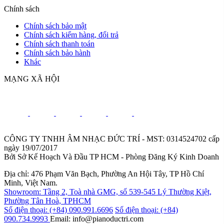
Chính sách
Chính sách bảo mật
Chính sách kiểm hàng, đổi trả
Chính sách thanh toán
Chính sách bảo hành
Khác
MẠNG XÃ HỘI
CÔNG TY TNHH ÂM NHẠC ĐỨC TRÍ - MST: 0314524702 cấp
ngày 19/07/2017
Bởi Sở Kế Hoạch Và Đầu TP HCM - Phòng Đăng Ký Kinh Doanh
Địa chỉ: 476 Phạm Văn Bạch, Phường An Hội Tây, TP Hồ Chí
Minh, Việt Nam.
Showroom: Tầng 2, Toà nhà GMG, số 539-545 Lý Thường Kiệt,
Phường Tân Hoà, TPHCM
Số điện thoại: (+84) 090.991.6696
Số điện thoại: (+84)
090.734.9993
Email: info@pianoductri.com