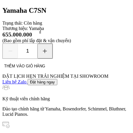
Yamaha C7SN
Trạng thái:
Còn hàng
Thương hiệu:
Yamaha
₫
655.000.000
(Bao gồm phí lắp đặt & vận chuyển)
Yamaha
C7SN
số
THÊM VÀO GIỎ HÀNG
lượng
ĐẶT LỊCH HẸN TRẢI NGHIỆM TẠI SHOWROOM
Liên hệ Zalo
Đặt hàng ngay
Kỹ thuật viên chính hãng
Đào tạo chính hãng từ Yamaha, Bosendorfer, Schimmel, Bluthner,
Lucid Pianos.