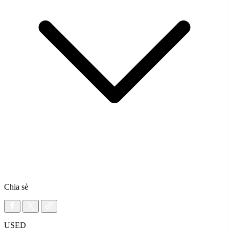
Chia sẻ
USED