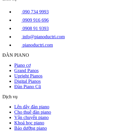
090 734 9993
0909 916 696
0908 91 9393
info@pianoductri.com
pianoductri.com
ĐÀN PIANO
Piano cơ
Grand Panos
Upright Pianos
Digital Pianos
Đàn Piano Cũ
Dịch vụ
Lên dây đàn piano
Cho thuê đàn piano
Vận chuyển piano
Khoá học piano
Bảo dưỡng piano