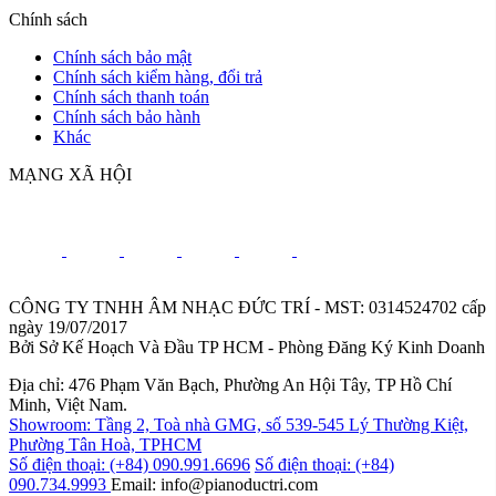
Chính sách
Chính sách bảo mật
Chính sách kiểm hàng, đổi trả
Chính sách thanh toán
Chính sách bảo hành
Khác
MẠNG XÃ HỘI
CÔNG TY TNHH ÂM NHẠC ĐỨC TRÍ - MST: 0314524702 cấp
ngày 19/07/2017
Bởi Sở Kế Hoạch Và Đầu TP HCM - Phòng Đăng Ký Kinh Doanh
Địa chỉ: 476 Phạm Văn Bạch, Phường An Hội Tây, TP Hồ Chí
Minh, Việt Nam.
Showroom: Tầng 2, Toà nhà GMG, số 539-545 Lý Thường Kiệt,
Phường Tân Hoà, TPHCM
Số điện thoại: (+84) 090.991.6696
Số điện thoại: (+84)
090.734.9993
Email: info@pianoductri.com