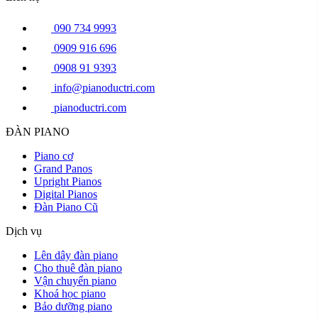
090 734 9993
0909 916 696
0908 91 9393
info@pianoductri.com
pianoductri.com
ĐÀN PIANO
Piano cơ
Grand Panos
Upright Pianos
Digital Pianos
Đàn Piano Cũ
Dịch vụ
Lên dây đàn piano
Cho thuê đàn piano
Vận chuyển piano
Khoá học piano
Bảo dưỡng piano