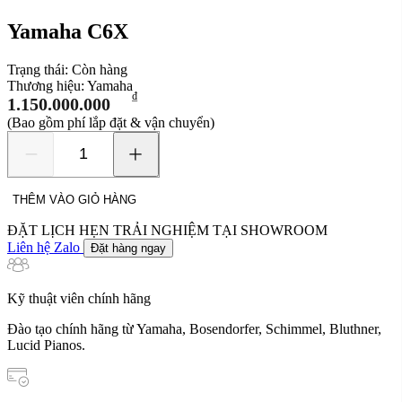
Yamaha C6X
Trạng thái:
Còn hàng
Thương hiệu:
Yamaha
₫
1.150.000.000
(Bao gồm phí lắp đặt & vận chuyển)
Yamaha
C6X
số
THÊM VÀO GIỎ HÀNG
lượng
ĐẶT LỊCH HẸN TRẢI NGHIỆM TẠI SHOWROOM
Liên hệ Zalo
Đặt hàng ngay
Kỹ thuật viên chính hãng
Đào tạo chính hãng từ Yamaha, Bosendorfer, Schimmel, Bluthner,
Lucid Pianos.