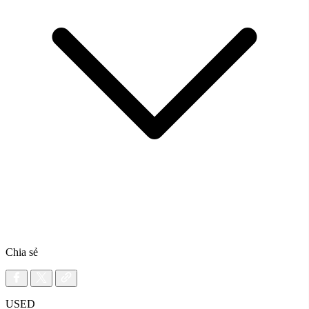
Chia sẻ
USED