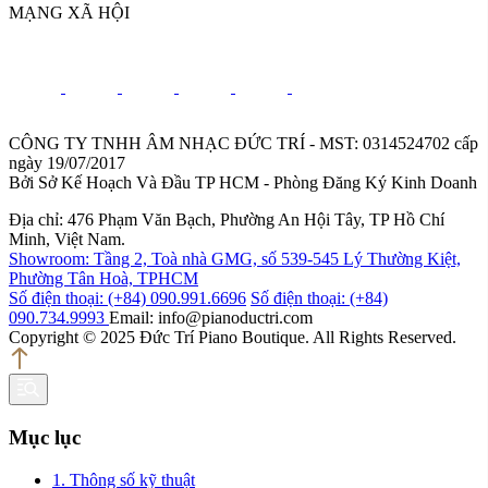
MẠNG XÃ HỘI
CÔNG TY TNHH ÂM NHẠC ĐỨC TRÍ - MST: 0314524702 cấp
ngày 19/07/2017
Bởi Sở Kế Hoạch Và Đầu TP HCM - Phòng Đăng Ký Kinh Doanh
Địa chỉ: 476 Phạm Văn Bạch, Phường An Hội Tây, TP Hồ Chí
Minh, Việt Nam.
Showroom: Tầng 2, Toà nhà GMG, số 539-545 Lý Thường Kiệt,
Phường Tân Hoà, TPHCM
Số điện thoại: (+84) 090.991.6696
Số điện thoại: (+84)
090.734.9993
Email: info@pianoductri.com
Copyright © 2025 Đức Trí Piano Boutique. All Rights Reserved.
Mục lục
1. Thông số kỹ thuật