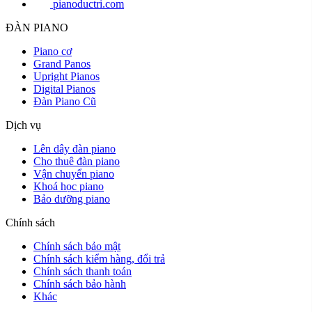
pianoductri.com
ĐÀN PIANO
Piano cơ
Grand Panos
Upright Pianos
Digital Pianos
Đàn Piano Cũ
Dịch vụ
Lên dây đàn piano
Cho thuê đàn piano
Vận chuyển piano
Khoá học piano
Bảo dưỡng piano
Chính sách
Chính sách bảo mật
Chính sách kiểm hàng, đổi trả
Chính sách thanh toán
Chính sách bảo hành
Khác