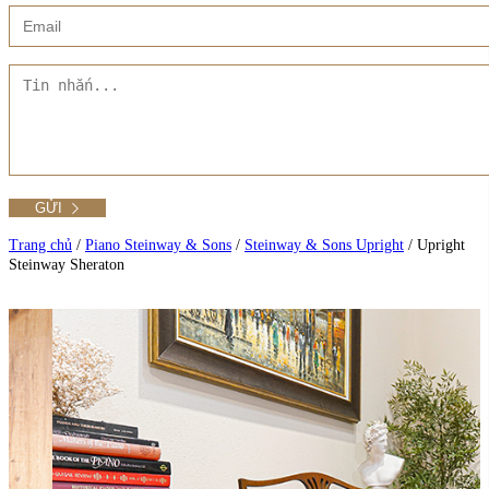
Xem thêm
Showroom CMT8
Tất cả Danh mục
Liên hệ Đức Trí Piano Boutique
Xem thêm
Thư viện hình ảnh
Tra cứu số seri piano
Trang chủ
/
Piano Steinway & Sons
/
Steinway & Sons Upright
/
Upright
Steinway Sheraton
Xem tất cả sản phẩm tại Đức Trí
Xem thêm