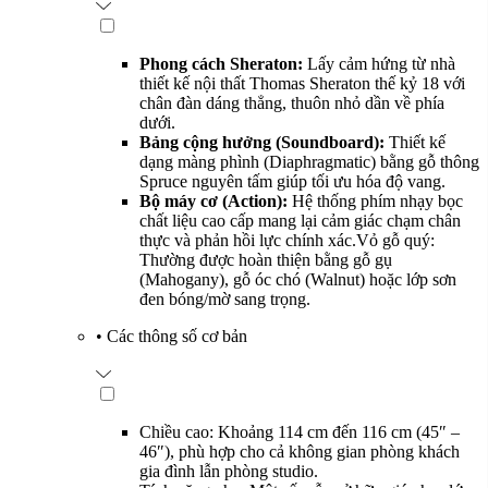
Phong cách Sheraton:
Lấy cảm hứng từ nhà
thiết kế nội thất Thomas Sheraton thế kỷ 18 với
chân đàn dáng thẳng, thuôn nhỏ dần về phía
dưới.
Bảng cộng hưởng (Soundboard):
Thiết kế
dạng màng phình (Diaphragmatic) bằng gỗ thông
Spruce nguyên tấm giúp tối ưu hóa độ vang.
Bộ máy cơ (Action):
Hệ thống phím nhạy bọc
chất liệu cao cấp mang lại cảm giác chạm chân
thực và phản hồi lực chính xác.Vỏ gỗ quý:
Thường được hoàn thiện bằng gỗ gụ
(Mahogany), gỗ óc chó (Walnut) hoặc lớp sơn
đen bóng/mờ sang trọng.
•
Các thông số cơ bản
Chiều cao: Khoảng 114 cm đến 116 cm (45″ –
46″), phù hợp cho cả không gian phòng khách
gia đình lẫn phòng studio.