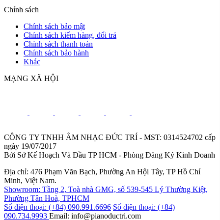
Chính sách
Chính sách bảo mật
Chính sách kiểm hàng, đổi trả
Chính sách thanh toán
Chính sách bảo hành
Khác
MẠNG XÃ HỘI
CÔNG TY TNHH ÂM NHẠC ĐỨC TRÍ - MST: 0314524702 cấp
ngày 19/07/2017
Bởi Sở Kế Hoạch Và Đầu TP HCM - Phòng Đăng Ký Kinh Doanh
Địa chỉ: 476 Phạm Văn Bạch, Phường An Hội Tây, TP Hồ Chí
Minh, Việt Nam.
Showroom: Tầng 2, Toà nhà GMG, số 539-545 Lý Thường Kiệt,
Phường Tân Hoà, TPHCM
Số điện thoại: (+84) 090.991.6696
Số điện thoại: (+84)
090.734.9993
Email: info@pianoductri.com