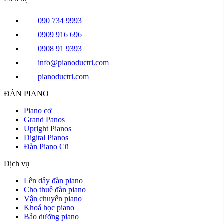
090 734 9993
0909 916 696
0908 91 9393
info@pianoductri.com
pianoductri.com
ĐÀN PIANO
Piano cơ
Grand Panos
Upright Pianos
Digital Pianos
Đàn Piano Cũ
Dịch vụ
Lên dây đàn piano
Cho thuê đàn piano
Vận chuyển piano
Khoá học piano
Bảo dưỡng piano