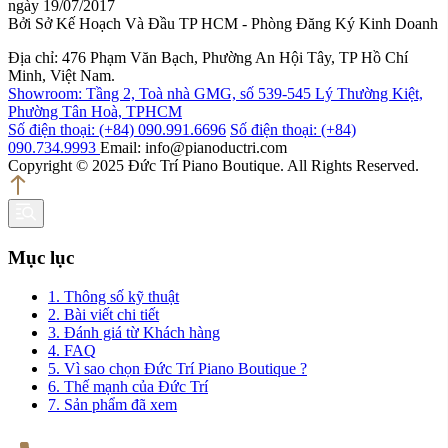
ngày 19/07/2017
Bởi Sở Kế Hoạch Và Đầu TP HCM - Phòng Đăng Ký Kinh Doanh
Địa chỉ: 476 Phạm Văn Bạch, Phường An Hội Tây, TP Hồ Chí
Minh, Việt Nam.
Showroom: Tầng 2, Toà nhà GMG, số 539-545 Lý Thường Kiệt,
Phường Tân Hoà, TPHCM
Số điện thoại: (+84) 090.991.6696
Số điện thoại: (+84)
090.734.9993
Email: info@pianoductri.com
Copyright © 2025 Đức Trí Piano Boutique. All Rights Reserved.
Mục lục
1. Thông số kỹ thuật
2. Bài viết chi tiết
3. Đánh giá từ Khách hàng
4. FAQ
5. Vì sao chọn Đức Trí Piano Boutique ?
6. Thế mạnh của Đức Trí
7. Sản phẩm đã xem