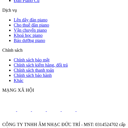
Đàn Piano Cũ
Dịch vụ
Lên dây đàn piano
Cho thuê đàn piano
Vận chuyển piano
Khoá học piano
Bảo dưỡng piano
Chính sách
Chính sách bảo mật
Chính sách kiểm hàng, đổi trả
Chính sách thanh toán
Chính sách bảo hành
Khác
MẠNG XÃ HỘI
CÔNG TY TNHH ÂM NHẠC ĐỨC TRÍ - MST: 0314524702 cấp