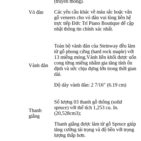
(truyền thống).
Các yêu cầu khác về màu sắc hoặc vân
Vỏ đàn
gỗ veneers cho vỏ đàn vui lòng liên hệ
trực tiếp Đức Trí Piano Boutique để cập
nhật thông tin chính xác nhất.
Toàn bộ vành đàn của Steinway đều làm
từ gỗ phong cứng (hard rock maple) với
13 miếng mỏng.Vành liền khối được uốn
cong từng miếng nhằm gia tăng tính ổn
Vành đàn
định và sức chịu đựng lớn trong thời gian
dài.
Độ dày vành đàn: 2 7/16″ (6.19 cm)
Số lượng 03 thanh gỗ thông (solid
spruce) với thể tích 1,253 cu. In.
Thanh
(20,528cm3);
giằng
Thanh giằng được làm từ gỗ Spruce giúp
tăng cường tải trọng và độ bền với trọng
lượng thấp hơn.