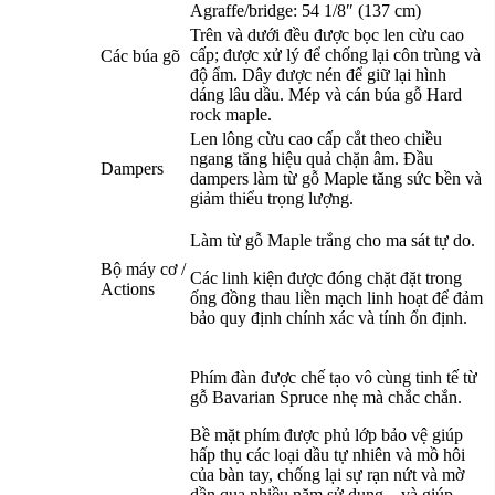
Agraffe/bridge: 54 1/8″ (137 cm)
Trên và dưới đều được bọc len cừu cao
cấp; được xử lý để chống lại côn trùng và
Các búa gõ
độ ẩm. Dây được nén để giữ lại hình
dáng lâu dầu. Mép và cán búa gỗ Hard
rock maple.
Len lông cừu cao cấp cắt theo chiều
ngang tăng hiệu quả chặn âm. Đầu
Dampers
dampers làm từ gỗ Maple tăng sức bền và
giảm thiểu trọng lượng.
Làm từ gỗ Maple trắng cho ma sát tự do.
Bộ máy cơ /
Các linh kiện được đóng chặt đặt trong
Actions
ống đồng thau liền mạch linh hoạt để đảm
bảo quy định chính xác và tính ổn định.
Phím đàn được chế tạo vô cùng tinh tế từ
gỗ Bavarian Spruce nhẹ mà chắc chắn.
Bề mặt phím được phủ lớp bảo vệ giúp
hấp thụ các loại dầu tự nhiên và mồ hôi
của bàn tay, chống lại sự rạn nứt và mờ
dần qua nhiều năm sử dụng – và giúp