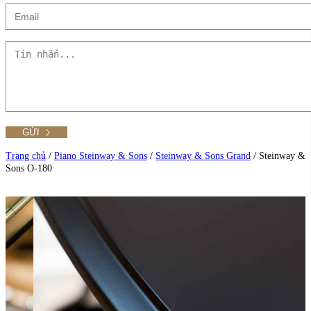
Xem thêm
Showroom CMT8
Tất cả Danh mục
Liên hệ Đức Trí Piano Boutique
Xem thêm
Thư viện hình ảnh
Tra cứu số seri piano
Trang chủ
/
Piano Steinway & Sons
/
Steinway & Sons Grand
/
Steinway &
Sons O-180
Xem tất cả sản phẩm tại Đức Trí
Xem thêm