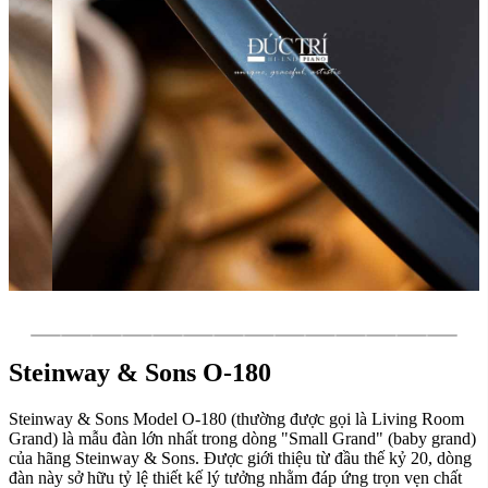
Steinway & Sons O-180
Steinway & Sons Model O-180 (thường được gọi là Living Room
Grand) là mẫu đàn lớn nhất trong dòng "Small Grand" (baby grand)
của hãng Steinway & Sons. Được giới thiệu từ đầu thế kỷ 20, dòng
đàn này sở hữu tỷ lệ thiết kế lý tưởng nhằm đáp ứng trọn vẹn chất