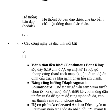
Hệ thống
Hệ thống 03 bàn đạp được chế tạo bằng
bàn đạp
chất liệu đồng thau chắc chắn.
(pedals)
123
•
Các công nghệ và đặc tính nổi bật
Vành đàn liền khối (Continuous Bent Rim)
:
Độ dày 6.19 cm, được ép chặt từ 13 lớp gỗ
phong cứng (hard rock maple) giúp tối ưu độ ổn
định cấu trúc và khả năng phản hồi âm thanh.
Bảng cộng hưởng Diaphragmatic
Soundboard:
Chế tác từ gỗ vân sam Sitka tuyển
chọn (Sitka spruce), được thiết kế vuốt mỏng dần
từ tâm ra rìa để tạo ra độ rung tự do tối đa, cho
âm thanh vang rộng, phong phú.
Hệ cơ phím Accelerated Action:
Độc quyền từ
Steinway giúp tăng tốc độ phản hồi lực, mang lại