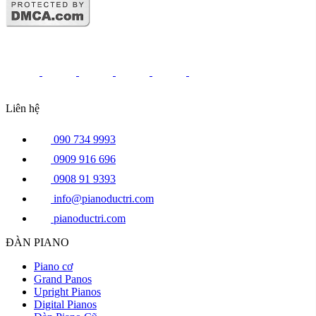
Liên hệ
090 734 9993
0909 916 696
0908 91 9393
info@pianoductri.com
pianoductri.com
ĐÀN PIANO
Piano cơ
Grand Panos
Upright Pianos
Digital Pianos