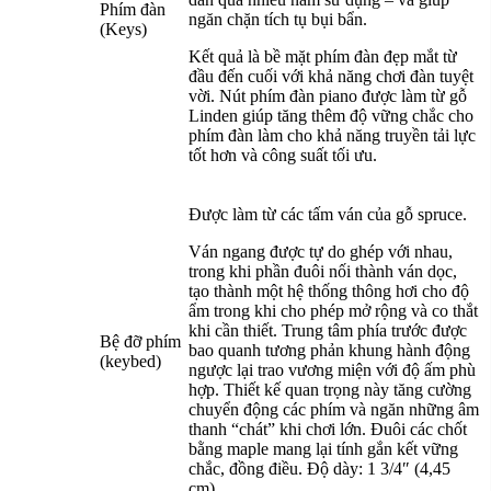
Phím đàn
ngăn chặn tích tụ bụi bẩn.
(Keys)
Kết quả là bề mặt phím đàn đẹp mắt từ
đầu đến cuối với khả năng chơi đàn tuyệt
vời. Nút phím đàn piano được làm từ gỗ
Linden giúp tăng thêm độ vững chắc cho
phím đàn làm cho khả năng truyền tải lực
tốt hơn và công suất tối ưu.
Được làm từ các tấm ván của gỗ spruce.
Ván ngang được tự do ghép với nhau,
trong khi phần đuôi nối thành ván dọc,
tạo thành một hệ thống thông hơi cho độ
ẩm trong khi cho phép mở rộng và co thắt
khi cần thiết. Trung tâm phía trước được
Bệ đỡ phím
bao quanh tương phản khung hành động
(keybed)
ngược lại trao vương miện với độ ấm phù
hợp. Thiết kế quan trọng này tăng cường
chuyển động các phím và ngăn những âm
thanh “chát” khi chơi lớn. Đuôi các chốt
bằng maple mang lại tính gắn kết vững
chắc, đồng điều. Độ dày: 1 3/4″ (4,45
cm)