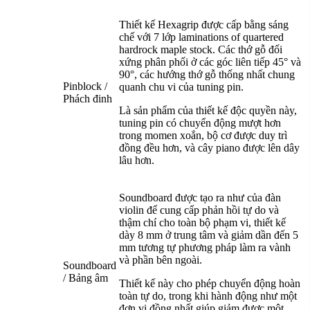
Thiết kế Hexagrip được cấp bằng sáng
chế với 7 lớp laminations of quartered
hardrock maple stock. Các thớ gỗ đối
xứng phân phối ở các góc liên tiếp 45° và
90°, các hướng thớ gỗ thống nhất chung
Pinblock /
quanh chu vi của tuning pin.
Phách đinh
Là sản phẩm của thiết kế độc quyền này,
tuning pin có chuyển động mượt hơn
trong momen xoắn, bộ cơ được duy trì
đồng đều hơn, và cây piano được lên dây
lâu hơn.
Soundboard được tạo ra như của đàn
violin để cung cấp phản hồi tự do và
thậm chí cho toàn bộ phạm vi, thiết kế
dày 8 mm ở trung tâm và giảm dần đến 5
mm tương tự phương pháp làm ra vành
và phần bên ngoài.
Soundboard
/ Bảng âm
Thiết kế này cho phép chuyển động hoàn
toàn tự do, trong khi hành động như một
đơn vị đồng nhất giúp giảm được một