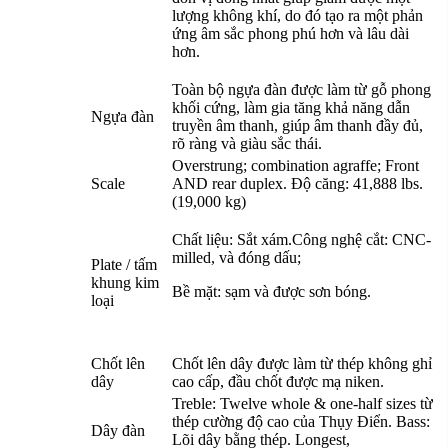
lượng không khí, do đó tạo ra một phản
ứng âm sắc phong phú hơn và lâu dài
hơn.
Toàn bộ ngựa đàn được làm từ gỗ phong
khối cứng, làm gia tăng khả năng dẫn
Ngựa đàn
truyền âm thanh, giúp âm thanh đầy đủ,
rõ ràng và giàu sắc thái.
Overstrung; combination agraffe; Front
Scale
AND rear duplex. Độ căng: 41,888 lbs.
(19,000 kg)
Chất liệu: Sắt xám.Công nghệ cắt: CNC-
milled, và đóng dấu;
Plate / tấm
khung kim
Bề mặt: sạm và được sơn bóng.
loại
Chốt lên
Chốt lên dây được làm từ thép không ghỉ
dây
cao cấp, đầu chốt được mạ niken.
Treble: Twelve whole & one-half sizes từ
thép cường độ cao của Thụy Điển. Bass:
Dây đàn
Lõi dây bằng thép. Longest,