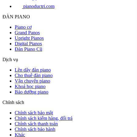
pianoductri.com
ĐÀN PIANO
Piano cơ
Grand Panos
Upright Pianos
Digital Pianos
Đàn Piano Cũ
Dịch vụ
Lên dây đàn piano
Cho thuê đàn piano
Vận chuyển piano
Khoá học piano
Bảo dưỡng piano
Chính sách
Chính sách bảo mật
Chính sách kiểm hàng, đổi trả
Chính sách thanh toán
Chính sách bảo hành
Khác