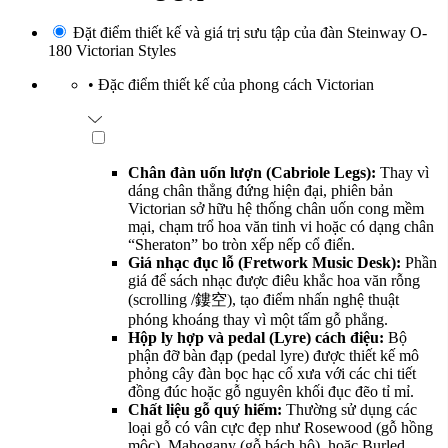
Đặt điểm thiết kế và giá trị sưu tập của đàn Steinway O-
180 Victorian Styles
•
Đặc điểm thiết kế của phong cách Victorian
Chân đàn uốn lượn (Cabriole Legs):
Thay vì
dáng chân thẳng đứng hiện đại, phiên bản
Victorian sở hữu hệ thống chân uốn cong mềm
mại, chạm trổ hoa văn tinh vi hoặc có dạng chân
“Sheraton” bo tròn xếp nếp cổ điển.
Giá nhạc đục lỗ (Fretwork Music Desk):
Phần
giá để sách nhạc được điêu khắc hoa văn rỗng
(scrolling /鏤空), tạo điểm nhấn nghệ thuật
phóng khoáng thay vì một tấm gỗ phẳng.
Hộp ly hợp và pedal (Lyre) cách điệu:
Bộ
phận đỡ bàn đạp (pedal lyre) được thiết kế mô
phỏng cây đàn bọc hạc cổ xưa với các chi tiết
đồng đúc hoặc gỗ nguyên khối đục đẽo tỉ mỉ.
Chất liệu gỗ quý hiếm:
Thường sử dụng các
loại gỗ có vân cực đẹp như Rosewood (gỗ hồng
mộc), Mahogany (gỗ bách hộ), hoặc Burled