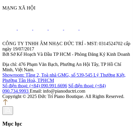
MẠNG XÃ HỘI
CÔNG TY TNHH ÂM NHẠC ĐỨC TRÍ - MST: 0314524702 cấp
ngày 19/07/2017
Bởi Sở Kế Hoạch Và Đầu TP HCM - Phòng Đăng Ký Kinh Doanh
Địa chỉ: 476 Phạm Văn Bạch, Phường An Hội Tây, TP Hồ Chí
Minh, Việt Nam.
Showroom: Tầng 2, Toà nhà GMG, số 539-545 Lý Thường Kiệt,
Phường Tân Hoà, TPHCM
Số điện thoại: (+84) 090.991.6696
Số điện thoại: (+84)
090.734.9993
Email: info@pianoductri.com
Copyright © 2025 Đức Trí Piano Boutique. All Rights Reserved.
Mục lục