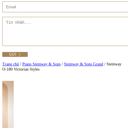
Xem thêm
Showroom CMT8
Tất cả Danh mục
Liên hệ Đức Trí Piano Boutique
Xem thêm
Thư viện hình ảnh
Tra cứu số seri piano
Trang chủ
/
Piano Steinway & Sons
/
Steinway & Sons Grand
/
Steinway
O-180 Victorian Styles
Xem tất cả sản phẩm tại Đức Trí
Xem thêm