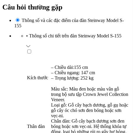
Câu hỏi thường gặp
Thông số và các đặc điểm của đàn Steinway Model S-
155
•
Thông số chi tiết trên đàn Steinway Model S-155
– Chiều dài:155 cm
– Chiều ngang: 147 cm
Kích thước
– Trọng lượng: 252 kg
Màu sắc: Màu đen hoặc màu vân gỗ
trong bộ sưu tập Crown Jewel Collection
Veneer.
Loại gỗ: Gỗ cây bạch dương, gỗ gụ hoặc
gỗ cây óc chó sơn đen bóng hoặc sơn
vẹc-ni.
Chân đàn: Gỗ cây bạch dương sơn đen
Thân đàn
bóng hoặc sơn vẹc-ni. Hệ thống khóa tự
động, loại bỏ những rủi ro gây hư hỏng.