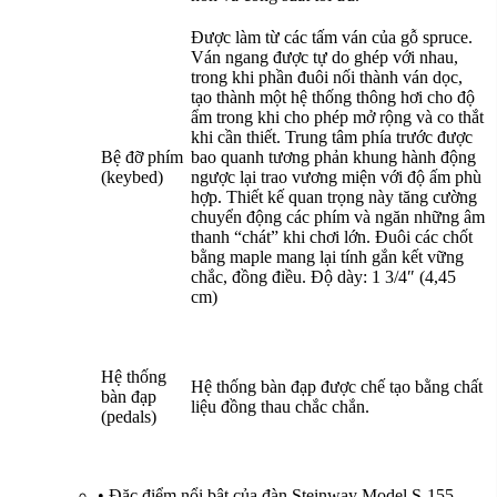
Được làm từ các tấm ván của gỗ spruce.
Ván ngang được tự do ghép với nhau,
trong khi phần đuôi nối thành ván dọc,
tạo thành một hệ thống thông hơi cho độ
ẩm trong khi cho phép mở rộng và co thắt
khi cần thiết. Trung tâm phía trước được
Bệ đỡ phím
bao quanh tương phản khung hành động
(keybed)
ngược lại trao vương miện với độ ấm phù
hợp. Thiết kế quan trọng này tăng cường
chuyển động các phím và ngăn những âm
thanh “chát” khi chơi lớn. Đuôi các chốt
bằng maple mang lại tính gắn kết vững
chắc, đồng điều. Độ dày: 1 3/4″ (4,45
cm)
Hệ thống
Hệ thống bàn đạp được chế tạo bằng chất
bàn đạp
liệu đồng thau chắc chắn.
(pedals)
•
Đặc điểm nổi bật của đàn Steinway Model S-155