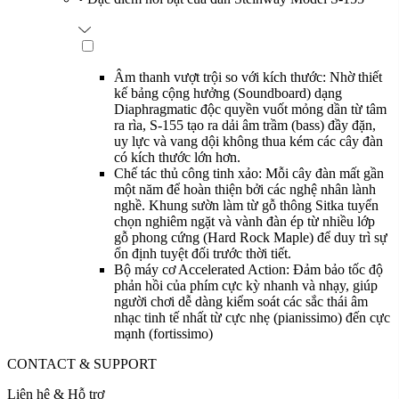
Âm thanh vượt trội so với kích thước: Nhờ thiết
kế bảng cộng hưởng (Soundboard) dạng
Diaphragmatic độc quyền vuốt mỏng dần từ tâm
ra rìa, S-155 tạo ra dải âm trầm (bass) đầy đặn,
uy lực và vang dội không thua kém các cây đàn
có kích thước lớn hơn.
Chế tác thủ công tinh xảo: Mỗi cây đàn mất gần
một năm để hoàn thiện bởi các nghệ nhân lành
nghề. Khung sườn làm từ gỗ thông Sitka tuyển
chọn nghiêm ngặt và vành đàn ép từ nhiều lớp
gỗ phong cứng (Hard Rock Maple) để duy trì sự
ổn định tuyệt đối trước thời tiết.
Bộ máy cơ Accelerated Action: Đảm bảo tốc độ
phản hồi của phím cực kỳ nhanh và nhạy, giúp
người chơi dễ dàng kiểm soát các sắc thái âm
nhạc tinh tế nhất từ cực nhẹ (pianissimo) đến cực
mạnh (fortissimo)
CONTACT & SUPPORT
Liên hệ & Hỗ trợ