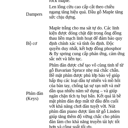
rock maple.
Len lông cừu cao cấp cắt theo chiều
ngang tăng hiệu quả. Đầu gỗ Maple tăng
Dampers
sức chịu đựng.
Maple trắng cho ma sát tự do. Các linh
kiện được đóng chặt đặt trong ống đồng
thau liền mạch linh hoạt để đảm bảo quy
Bộ cơ
định chính xác và tính ổn định. Độc
quyền duy nhất, kết hợp đồng phosphor
& fly spring cung cấp phản ứng, cảm ứng
sắc nét và liên tục.
Phím đàn được chế tạo vô cùng tinh tế từ
gỗ Bavarian Spruce nhẹ mà chắc chắn.
Bề mặt phím được phủ lớp bảo vệ giúp
hấp thụ các loại dầu tự nhiên và mồ hôi
của bàn tay, chống lại sự rạn nứt và mờ
dần qua nhiều năm sử dụng – và giúp
Phím đàn
ngăn chặn tích tụ bụi bẩn. Kết quả là bề
(Keys)
mặt phím đàn đẹp mắt từ đầu đến cuối
với khả năng chơi đàn tuyệt vời. Nút
phím đàn piano được làm từ gỗ Linden
giúp tăng thêm độ vững chắc cho phím
đàn làm cho khả năng truyền tải lực tốt
hơn và công suất tối ưu.