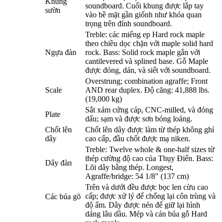
Khung
soundboard. Cuối khung được lắp tay
sườn
vào bề mặt gần giốnh như khóa quan
trọng trên đỉnh soundboard.
Treble: các miếng ep Hard rock maple
theo chiều dọc chặn với maple solid hard
Ngựa đàn
rock. Bass: Solid rock maple gắn với
cantilevered và splined base. Gỗ Maple
được đóng, dán, và siết với soundboard.
Overstrung; combination agraffe; Front
Scale
AND rear duplex. Độ căng: 41,888 lbs.
(19,000 kg)
Sắt xám cứng cáp, CNC-milled, và đóng
Plate
dấu; sạm và được sơn bóng loáng.
Chốt lên
Chốt lên dây được làm từ thép không ghỉ
dây
cao cấp, đầu chốt được mạ niken.
Treble: Twelve whole & one-half sizes từ
thép cường độ cao của Thụy Điển. Bass:
Dây đàn
Lõi dây bằng thép. Longest,
Agraffe/bridge: 54 1/8″ (137 cm)
Trên và dưới đều được bọc len cừu cao
cấp; được xử lý để chống lại côn trùng và
Các búa gõ
độ ẩm. Dây được nén để giữ lại hình
dáng lâu dầu. Mép và cán búa gỗ Hard