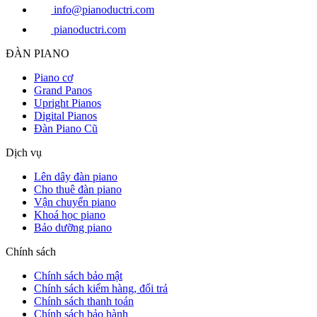
info@pianoductri.com
pianoductri.com
ĐÀN PIANO
Piano cơ
Grand Panos
Upright Pianos
Digital Pianos
Đàn Piano Cũ
Dịch vụ
Lên dây đàn piano
Cho thuê đàn piano
Vận chuyển piano
Khoá học piano
Bảo dưỡng piano
Chính sách
Chính sách bảo mật
Chính sách kiểm hàng, đổi trả
Chính sách thanh toán
Chính sách bảo hành