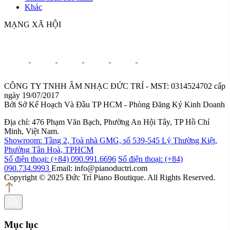
Khác
MẠNG XÃ HỘI
CÔNG TY TNHH ÂM NHẠC ĐỨC TRÍ - MST: 0314524702 cấp
ngày 19/07/2017
Bởi Sở Kế Hoạch Và Đầu TP HCM - Phòng Đăng Ký Kinh Doanh
Địa chỉ: 476 Phạm Văn Bạch, Phường An Hội Tây, TP Hồ Chí
Minh, Việt Nam.
Showroom: Tầng 2, Toà nhà GMG, số 539-545 Lý Thường Kiệt,
Phường Tân Hoà, TPHCM
Số điện thoại: (+84) 090.991.6696
Số điện thoại: (+84)
090.734.9993
Email: info@pianoductri.com
Copyright © 2025 Đức Trí Piano Boutique. All Rights Reserved.
Mục lục