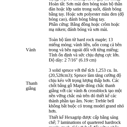
Hoàn tất: Sơn mài đen bóng toàn bộ thân
đàn hoặc lớp satin trong suốt, đánh bóng
bằng tay. Hoặc sơn polyester màu đen (độ
bóng cao), đánh bóng bằng tay.
Phần cứng: Bằng đồng hoặc crôm hoặc
mạ niken; đánh bóng và sơn mài.
Toàn bộ làm từ hard rock maple; 13
miếng mỏng; vành liền, uốn cong cả bên
Vành
trong và bên ngoài đối với từng miếng;
Tính ổn định và sức chịu đựng cực lớn.
Độ dày: 2 7/16″ (6.19 cm)
3 solid spruce với thể tích 1,253 cu. In.
(20,528cm3); Spruce làm tăng cường độ
chịu kéo với trọng lượng thấp hơn. Các
Thanh
chốt bằng gỗ Maple đóng chắc thanh
giằng
giằng với các vành & crossblock tạo một
nền vững chắc mà trên đó thiết kế các
thành phần tạo âm. Note: Treble bell
không bắt buộc có trong model grand nhỏ
hơn.
Thiết kế Hexagrip được cấp bằng sáng
chế; 7 laminations of quartered hardrock