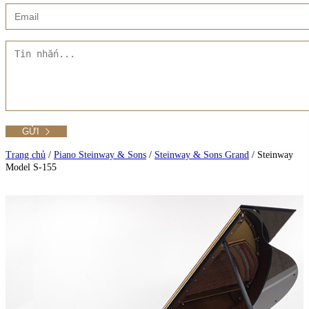
Xem thêm
Showroom CMT8
Tất cả Danh mục
Liên hệ Đức Trí Piano Boutique
Xem thêm
Thư viện hình ảnh
Tra cứu số seri piano
Trang chủ
/
Piano Steinway & Sons
/
Steinway & Sons Grand
/
Steinway
Model S-155
Xem tất cả sản phẩm tại Đức Trí
Xem thêm