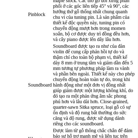
maple stock. Các thớ gỗ đối xứng phân
phối ở các góc liên tiếp 45° và 90°, các
hướng thớ gỗ thống nhất chung quanh
Pinblock
chu vi của tuning pin. Là sản phẩm của
thiết kế độc quyền này, tuning pin có
chuyển động mượt hơn trong momen
xoắn, bộ cơ được duy trì đồng đều hơn,
và cây piano được lên dây lâu hơn.
Soundboard được tạo ra như của đàn
violin để cung cấp phản hồi tự do và
thậm chí cho toàn bộ phạm vi, thiết kế
dày 8 mm ở trung tâm và giảm dần đến 5
mm tương tự phương pháp làm ra vành
và phần bên ngoài. Thiết kế này cho phép
chuyển động hoàn toàn tự do, trong khi
Soundboard
hành động như một đơn vị đồng nhất
giúp giảm được một lượng không khí, do
đó tạo ra một phản ứng âm sắc phong
phú hơn và lâu dài hơn. Close-grained,
quarter-sawn Sitka spruce, loại gỗ có sự
ổn định và độ rung bất thường do sức
căng và độ rung, được sử dụng dành
riêng cho các soundboard.
Được làm từ gỗ thông chắc chắn để đảm
bảo sự hỗ trợ mạnh mẽ và liên tục trên