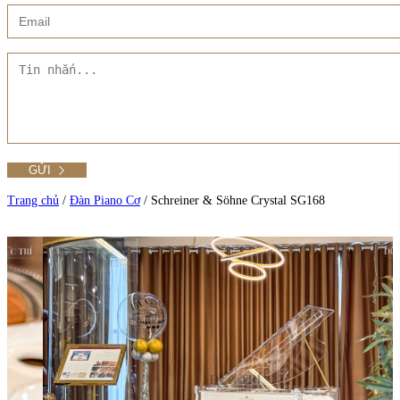
Xem thêm
Showroom CMT8
Tất cả Danh mục
Liên hệ Đức Trí Piano Boutique
Xem thêm
Thư viện hình ảnh
Tra cứu số seri piano
Trang chủ
/
Đàn Piano Cơ
/
Schreiner & Söhne Crystal SG168
Xem tất cả sản phẩm tại Đức Trí
Xem thêm