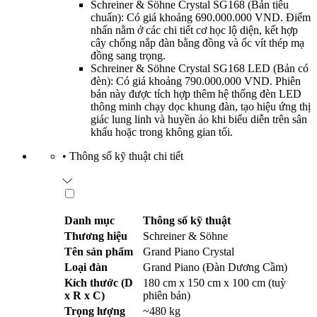
Schreiner & Söhne Crystal SG168 (Bản tiêu
chuẩn): Có giá khoảng 690.000.000 VND. Điểm
nhấn nằm ở các chi tiết cơ học lộ diện, kết hợp
cây chống nắp đàn bằng đồng và ốc vít thép mạ
đồng sang trọng.
Schreiner & Söhne Crystal SG168 LED (Bản có
đèn): Có giá khoảng 790.000.000 VND. Phiên
bản này được tích hợp thêm hệ thống đèn LED
thông minh chạy dọc khung đàn, tạo hiệu ứng thị
giác lung linh và huyền ảo khi biểu diễn trên sân
khấu hoặc trong không gian tối.
•
Thông số kỹ thuật chi tiết
Danh mục
Thông số kỹ thuật
Thương hiệu
Schreiner & Söhne
Tên sản phẩm
Grand Piano Crystal
Loại đàn
Grand Piano (Đàn Dương Cầm)
Kích thước (D
180 cm x 150 cm x 100 cm (tuỳ
x R x C)
phiên bản)
Trọng lượng
~480 kg