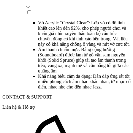
Vỏ Acrylic “Crystal Clear”: Lớp vỏ có độ tinh
khiết cao lên đến 92%, cho phép người chơi và
khán giả nhìn xuyên thấu toàn bộ cấu trúc
chuyển động cơ khí tinh xảo bên trong. Vật liệu
này có khả năng chống ố vàng và nứt vỡ cực tốt.
Âm thanh chuẩn mực: Bảng cộng hưởng
(Soundboard) được làm từ gỗ vân sam nguyên
khối (Solid Spruce) giúp tái tạo âm thanh trong
trẻo, vang xa, mạnh mẽ và cân bằng tốt giữa các
quãng âm.
Khả năng biểu cảm đa dạng: Đàn đáp ứng rất tốt
nhiều phong cách âm nhạc khác nhau, từ nhạc cổ
điển, nhạc nhẹ cho đến nhạc Jazz.
CONTACT & SUPPORT
Liên hệ & Hỗ trợ