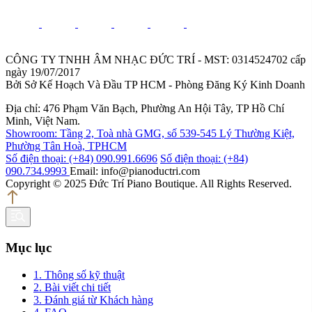
CÔNG TY TNHH ÂM NHẠC ĐỨC TRÍ - MST: 0314524702 cấp
ngày 19/07/2017
Bởi Sở Kế Hoạch Và Đầu TP HCM - Phòng Đăng Ký Kinh Doanh
Địa chỉ: 476 Phạm Văn Bạch, Phường An Hội Tây, TP Hồ Chí
Minh, Việt Nam.
Showroom: Tầng 2, Toà nhà GMG, số 539-545 Lý Thường Kiệt,
Phường Tân Hoà, TPHCM
Số điện thoại: (+84) 090.991.6696
Số điện thoại: (+84)
090.734.9993
Email: info@pianoductri.com
Copyright © 2025 Đức Trí Piano Boutique. All Rights Reserved.
Mục lục
1. Thông số kỹ thuật
2. Bài viết chi tiết
3. Đánh giá từ Khách hàng