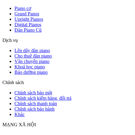
Piano cơ
Grand Panos
Upright Pianos
Digital Pianos
Đàn Piano Cũ
Dịch vụ
Lên dây đàn piano
Cho thuê đàn piano
Vận chuyển piano
Khoá học piano
Bảo dưỡng piano
Chính sách
Chính sách bảo mật
Chính sách kiểm hàng, đổi trả
Chính sách thanh toán
Chính sách bảo hành
Khác
MẠNG XÃ HỘI