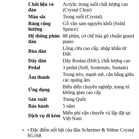
Chất liệu vỏ
Acrylic trong suốt chất lượng cao
đàn
(Crystal Clear)
Màu sắc
Trong suốt (Crystal)
Bảng cộng
Gỗ vân sam nguyên khối (Solid
hưởng
Spruce)
Hệ thống phím
88 phím, cơ chế búa gõ chuẩn grand
đàn
piano
Lông cừu cao cấp, nhập khẩu từ
Búa đàn
Đức
Dây đàn
Dây Roslau (Đức), chất lượng cao
Pedal
3 pedal (Soft, Sostenuto, Sustain)
Trong trẻo, mạnh mẽ, cân bằng giữa
Âm thanh
các quãng âm
Biểu diễn chuyên nghiệp, trang trí
Ứng dụng
không gian cao cấp
Sản xuất
Trung Quốc
Bảo hành
5 năm
Miễn phí vận chuyển và lắp đặt tại
Dịch vụ đi kèm
Việt Nam
•
Đặc điểm nổi bật của đàn Schreiner & Söhne Crystal
SG168