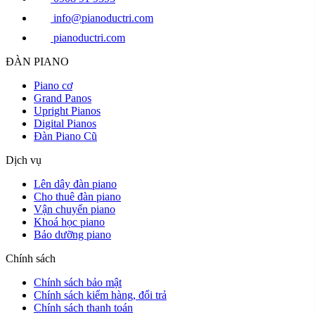
info@pianoductri.com
pianoductri.com
ĐÀN PIANO
Piano cơ
Grand Panos
Upright Pianos
Digital Pianos
Đàn Piano Cũ
Dịch vụ
Lên dây đàn piano
Cho thuê đàn piano
Vận chuyển piano
Khoá học piano
Bảo dưỡng piano
Chính sách
Chính sách bảo mật
Chính sách kiểm hàng, đổi trả
Chính sách thanh toán