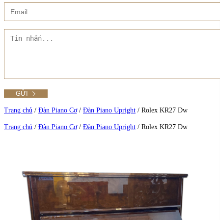
Xem thêm
Showroom CMT8
Tất cả Danh mục
Liên hệ Đức Trí Piano Boutique
Xem thêm
Thư viện hình ảnh
Tra cứu số seri piano
Trang chủ
/
Đàn Piano Cơ
/
Đàn Piano Upright
/
Rolex KR27 Dw
Trang chủ
/
Đàn Piano Cơ
/
Đàn Piano Upright
/
Rolex KR27 Dw
Xem tất cả sản phẩm tại Đức Trí
Xem thêm