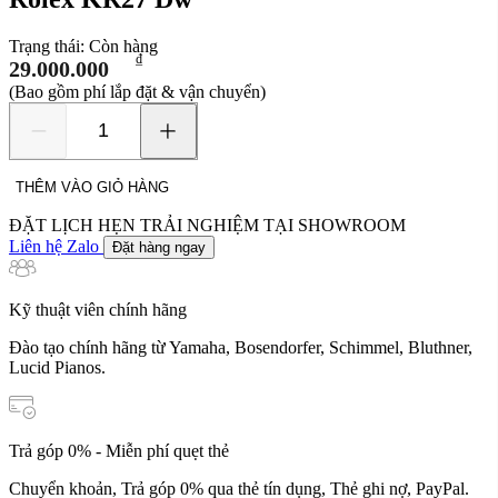
Trạng thái:
Còn hàng
₫
29.000.000
(Bao gồm phí lắp đặt & vận chuyển)
Rolex
KR27
Dw
THÊM VÀO GIỎ HÀNG
số
lượng
ĐẶT LỊCH HẸN TRẢI NGHIỆM TẠI SHOWROOM
Liên hệ Zalo
Đặt hàng ngay
Kỹ thuật viên chính hãng
Đào tạo chính hãng từ Yamaha, Bosendorfer, Schimmel, Bluthner,
Lucid Pianos.
Trả góp 0% - Miễn phí quẹt thẻ
Chuyển khoản, Trả góp 0% qua thẻ tín dụng, Thẻ ghi nợ, PayPal.