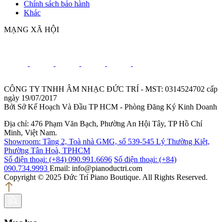
Chính sách bảo hành
Khác
MẠNG XÃ HỘI
CÔNG TY TNHH ÂM NHẠC ĐỨC TRÍ - MST: 0314524702 cấp
ngày 19/07/2017
Bởi Sở Kế Hoạch Và Đầu TP HCM - Phòng Đăng Ký Kinh Doanh
Địa chỉ: 476 Phạm Văn Bạch, Phường An Hội Tây, TP Hồ Chí
Minh, Việt Nam.
Showroom: Tầng 2, Toà nhà GMG, số 539-545 Lý Thường Kiệt,
Phường Tân Hoà, TPHCM
Số điện thoại: (+84) 090.991.6696
Số điện thoại: (+84)
090.734.9993
Email: info@pianoductri.com
Copyright © 2025 Đức Trí Piano Boutique. All Rights Reserved.