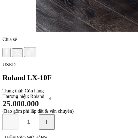
Chia sẻ
USED
Roland LX-10F
Trạng thái:
Còn hàng
Thương hiệu:
Roland
₫
25.000.000
(Bao gồm phí lắp đặt & vận chuyển)
Roland
LX-
10F
THÊM VÀO GIỎ HÀNG