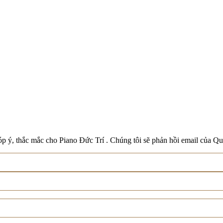
Boston
Schreiner & Söhne
Roland
Wilh. Steinberg
Xem tất cả thương hiệu
p ý, thắc mắc cho Piano Đức Trí . Chúng tôi sẽ phản hồi email của Qu