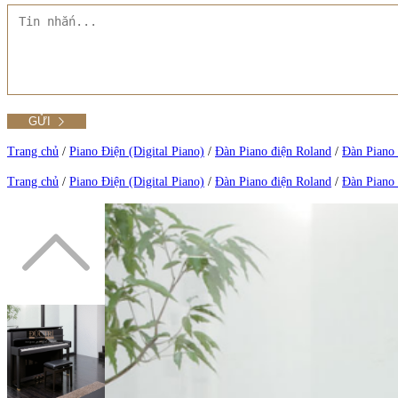
Liên hệ Đức Trí Piano Boutique
Thư viện hình ảnh
Tra cứu số seri piano
Trang chủ
/
Piano Điện (Digital Piano)
/
Đàn Piano điện Roland
/
Đàn Piano 
Trang chủ
/
Piano Điện (Digital Piano)
/
Đàn Piano điện Roland
/
Đàn Piano 
Xem tất cả phụ kiện
Xem thêm
Xem tất cả sản phẩm