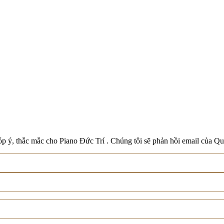
Boston
Schreiner & Söhne
Roland
Wilh. Steinberg
Xem tất cả thương hiệu
p ý, thắc mắc cho Piano Đức Trí . Chúng tôi sẽ phản hồi email của Qu