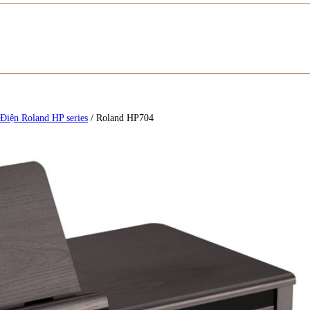
Điện Roland HP series
/
Roland HP704