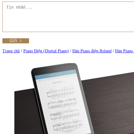
Tất cả Danh mục
Liên hệ Đức Trí Piano Boutique
Xem thêm
Thư viện hình ảnh
Tra cứu số seri piano
Trang chủ
/
Piano Điện (Digital Piano)
/
Đàn Piano điện Roland
/
Đàn Piano 
Xem tất cả sản phẩm tại Đức Trí
Xem thêm