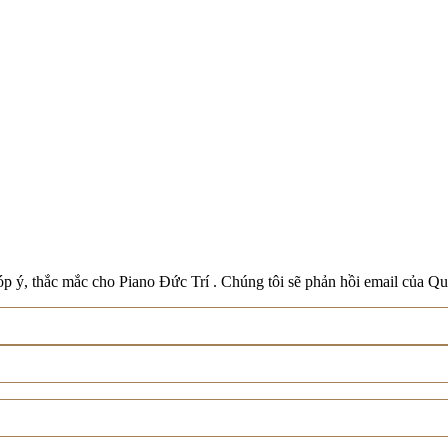
Boston
Schreiner & Söhne
Roland
Wilh. Steinberg
Xem tất cả thương hiệu
p ý, thắc mắc cho Piano Đức Trí . Chúng tôi sẽ phản hồi email của Qu