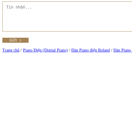
Tất cả Danh mục
Liên hệ Đức Trí Piano Boutique
Xem thêm
Thư viện hình ảnh
Tra cứu số seri piano
Trang chủ
/
Piano Điện (Digital Piano)
/
Đàn Piano điện Roland
/
Đàn Piano 
Xem tất cả sản phẩm tại Đức Trí
Xem thêm