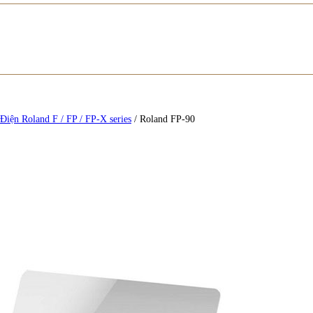
Điện Roland F / FP / FP-X series
/
Roland FP-90