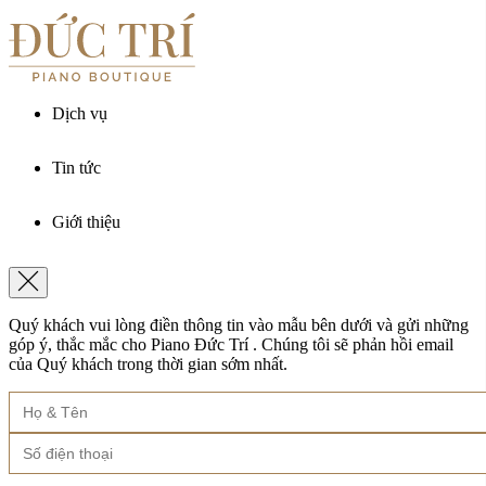
Ghế đàn piano
Digital Piano
Disklavier Editions
Khăn phủ đàn
Disklavier Piano
Silent Editions
Giáo trình piano
Silent Piano
THƯƠNG HIỆU
Dịch vụ
Bösendorfer
Boston
Steinway & Sons
Schreiner & Söhne
Cho thuê đàn piano
Yamaha
Roland
Tin tức
Bảo dưỡng đàn piano
Kawai
Wilh. Steinberg
Lên dây piano
Kiến thức đàn piano
Essex
Vận chuyển đàn piano
Xem tất cả thương hiệu
Giới thiệu
Sự kiện & Hoạt động
Khóa học Piano Online
Shigeru Kawai
Khách hàng & Nghệ sĩ
Xem tất cả sản phẩm
VỀ ĐỨC TRÍ PIANO BOUTIQUE
Xem thêm
Xem tất cả phụ kiện
Về Đức Trí Piano Boutique
Quý khách vui lòng điền thông tin vào mẫu bên dưới và gửi những
Vì sao chọn Đức Trí Piano Boutique
Xem thêm
góp ý, thắc mắc cho Piano Đức Trí . Chúng tôi sẽ phản hồi email
Các thương hiệu Piano
của Quý khách trong thời gian sớm nhất.
Câu hỏi thường gặp
Các chính sách tại Đức Trí
Xem tất cả sản phẩm
LIÊN HỆ
Xem tất cả dịch vụ
Xem thêm
Showroom P.Tân Hoà