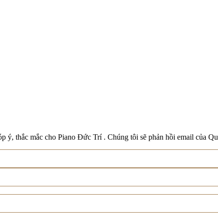
Boston
Schreiner & Söhne
Roland
Wilh. Steinberg
Xem tất cả thương hiệu
p ý, thắc mắc cho Piano Đức Trí . Chúng tôi sẽ phản hồi email của Qu