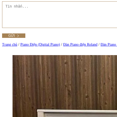
Liên hệ Đức Trí Piano Boutique
Thư viện hình ảnh
Tra cứu số seri piano
Trang chủ
/
Piano Điện (Digital Piano)
/
Đàn Piano điện Roland
/
Đàn Piano 
Xem tất cả phụ kiện
Xem thêm
Xem tất cả sản phẩm