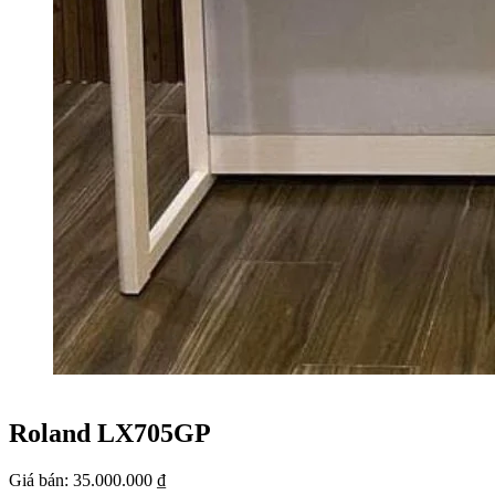
Xem thêm
Xem tất cả sản phẩm tại Đức Trí
Xem thêm
Roland LX705GP
Giá bán:
35.000.000 ₫