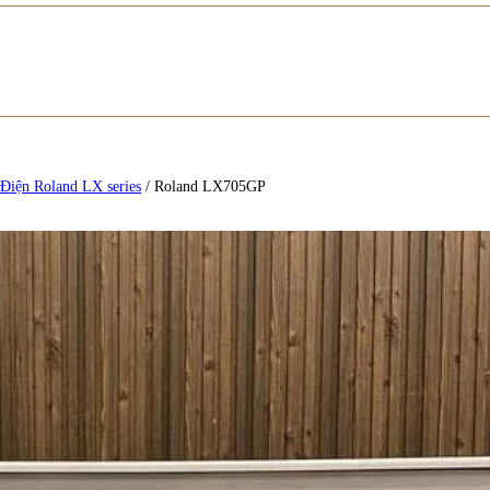
Điện Roland LX series
/
Roland LX705GP