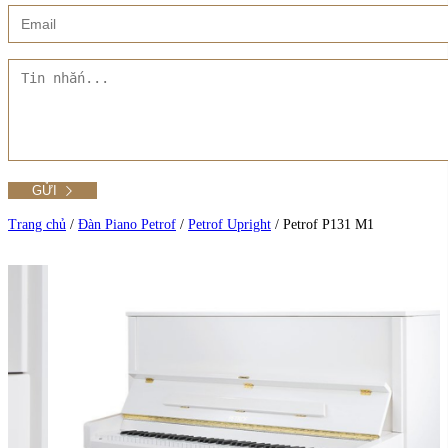
Xem thêm
Showroom CMT8
Tất cả Danh mục
Liên hệ Đức Trí Piano Boutique
Xem thêm
Thư viện hình ảnh
Tra cứu số seri piano
Trang chủ
/
Đàn Piano Petrof
/
Petrof Upright
/
Petrof P131 M1
Xem tất cả sản phẩm tại Đức Trí
Xem thêm