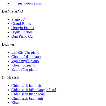
pianoductri.com
ĐÀN PIANO
Piano cơ
Grand Panos
Upright Pianos
Digital Pianos
Đàn Piano Cũ
Dịch vụ
Lên dây đàn piano
Cho thuê đàn piano
Vận chuyển piano
Khoá học piano
Bảo dưỡng piano
Chính sách
Chính sách bảo mật
Chính sách kiểm hàng, đổi trả
Chính sách thanh toán
Chính sách bảo hành
Khác