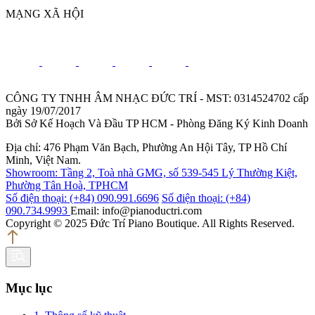
MẠNG XÃ HỘI
CÔNG TY TNHH ÂM NHẠC ĐỨC TRÍ - MST: 0314524702 cấp
ngày 19/07/2017
Bởi Sở Kế Hoạch Và Đầu TP HCM - Phòng Đăng Ký Kinh Doanh
Địa chỉ: 476 Phạm Văn Bạch, Phường An Hội Tây, TP Hồ Chí
Minh, Việt Nam.
Showroom: Tầng 2, Toà nhà GMG, số 539-545 Lý Thường Kiệt,
Phường Tân Hoà, TPHCM
Số điện thoại: (+84) 090.991.6696
Số điện thoại: (+84)
090.734.9993
Email: info@pianoductri.com
Copyright © 2025 Đức Trí Piano Boutique. All Rights Reserved.
Mục lục